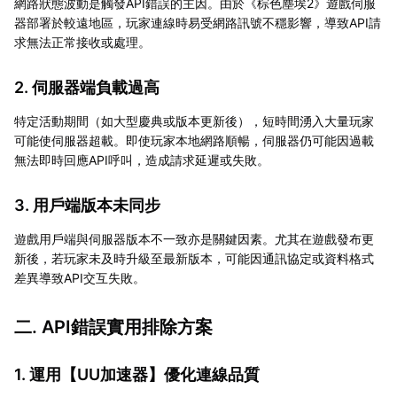
網路狀態波動是觸發API錯誤的主因。由於《棕色塵埃2》遊戲伺服
器部署於較遠地區，玩家連線時易受網路訊號不穩影響，導致API請
求無法正常接收或處理。
2. 伺服器端負載過高
特定活動期間（如大型慶典或版本更新後），短時間湧入大量玩家
可能使伺服器超載。即使玩家本地網路順暢，伺服器仍可能因過載
無法即時回應API呼叫，造成請求延遲或失敗。
3. 用戶端版本未同步
遊戲用戶端與伺服器版本不一致亦是關鍵因素。尤其在遊戲發布更
新後，若玩家未及時升級至最新版本，可能因通訊協定或資料格式
差異導致API交互失敗。
二. API錯誤實用排除方案
1. 運用【
UU加速器
】優化連線品質