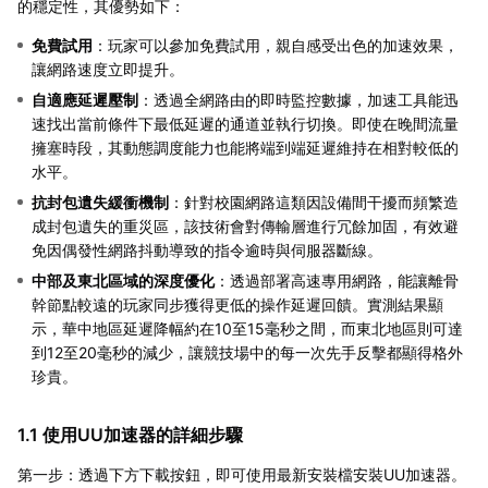
的穩定性，其優勢如下：
免費試用
：玩家可以參加免費試用，親自感受出色的加速效果，
讓網路速度立即提升。
自適應延遲壓制
：透過全網路由的即時監控數據，加速工具能迅
速找出當前條件下最低延遲的通道並執行切換。即使在晚間流量
擁塞時段，其動態調度能力也能將端到端延遲維持在相對較低的
水平。
抗封包遺失緩衝機制
：針對校園網路這類因設備間干擾而頻繁造
成封包遺失的重災區，該技術會對傳輸層進行冗餘加固，有效避
免因偶發性網路抖動導致的指令逾時與伺服器斷線。
中部及東北區域的深度優化
：透過部署高速專用網路，能讓離骨
幹節點較遠的玩家同步獲得更低的操作延遲回饋。實測結果顯
示，華中地區延遲降幅約在10至15毫秒之間，而東北地區則可達
到12至20毫秒的減少，讓競技場中的每一次先手反擊都顯得格外
珍貴。
1.1 使用UU加速器的詳細步驟
第一步：透過下方下載按鈕，即可使用最新安裝檔安裝UU加速器。