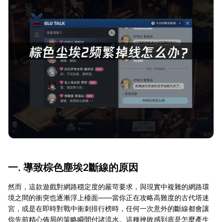
一. 導致棕色塵埃2斷線的原因
然而，這款遊戲對網路穩定度的嚴苛要求，與現實中複雜的網路環
境之間的衝突也逐漸浮上檯面——當你正在攻略高難度的古代塔迷
宮，或是在即時對戰中衝刺排行榜時，任何一次意外的斷線都會讓
你先前精心佈局的策略瞬間付諸流水。這種挫敗感到底是怎麼產生