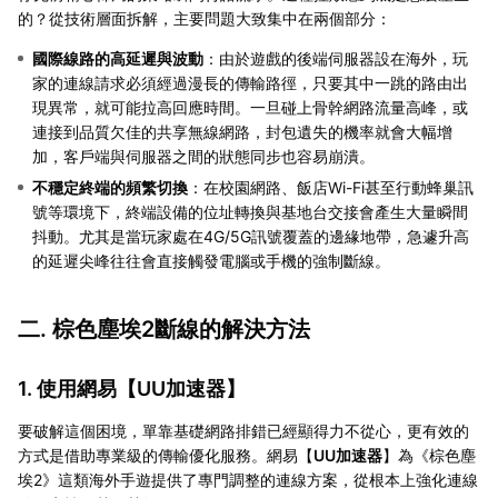
的？從技術層面拆解，主要問題大致集中在兩個部分：
國際線路的高延遲與波動
：由於遊戲的後端伺服器設在海外，玩
家的連線請求必須經過漫長的傳輸路徑，只要其中一跳的路由出
現異常，就可能拉高回應時間。一旦碰上骨幹網路流量高峰，或
連接到品質欠佳的共享無線網路，封包遺失的機率就會大幅增
加，客戶端與伺服器之間的狀態同步也容易崩潰。
不穩定終端的頻繁切換
：在校園網路、飯店Wi-Fi甚至行動蜂巢訊
號等環境下，終端設備的位址轉換與基地台交接會產生大量瞬間
抖動。尤其是當玩家處在4G/5G訊號覆蓋的邊緣地帶，急遽升高
的延遲尖峰往往會直接觸發電腦或手機的強制斷線。
二. 棕色塵埃2斷線的解決方法
1. 使用網易【
UU加速器
】
要破解這個困境，單靠基礎網路排錯已經顯得力不從心，更有效的
方式是借助專業級的傳輸優化服務。網易【
UU加速器
】為《棕色塵
埃2》這類海外手遊提供了專門調整的連線方案，從根本上強化連線