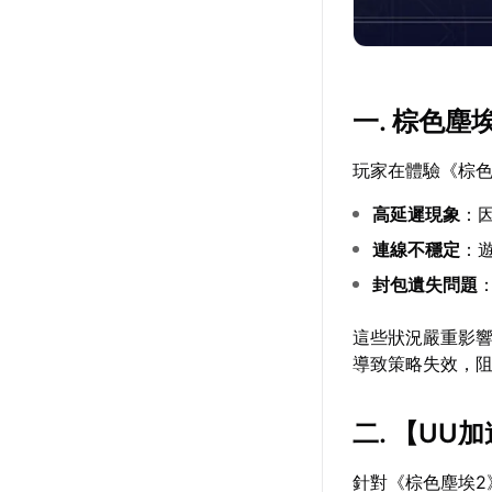
一. 棕色塵
玩家在體驗《棕色
高延遲現象
：
連線不穩定
：
封包遺失問題
這些狀況嚴重影
導致策略失效，
二. 【
UU加
針對《棕色塵埃2