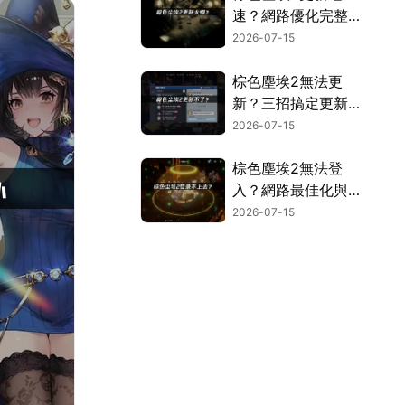
速？網路優化完整攻
略大公開！
2026-07-15
棕色塵埃2無法更
新？三招搞定更新卡
頓與失敗困擾！
2026-07-15
棕色塵埃2無法登
入？網路最佳化與快
取清理完全攻略！
2026-07-15