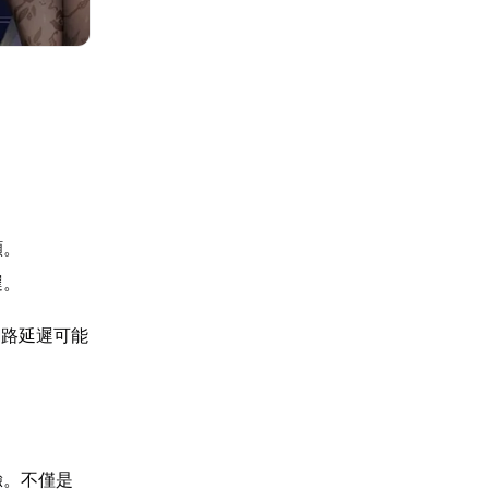
顯。
遲。
網路延遲可能
驗。不僅是