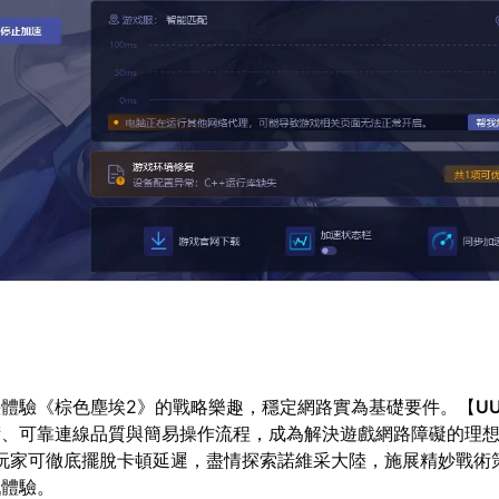
體驗《棕色塵埃2》的戰略樂趣，穩定網路實為基礎要件。【
U
術、可靠連線品質與簡易操作流程，成為解決遊戲網路障礙的理
玩家可徹底擺脫卡頓延遲，盡情探索諾維采大陸，施展精妙戰術
戲體驗。