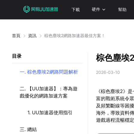
下載
硬件
幫助
首頁
資訊
棕色塵埃2網路加速器最佳方案！
棕色塵埃
目录
一. 棕色塵埃2網路問題解析
2026-03-10
二. 【UU加速器】：專為遊
《棕色塵埃2》是
戲優化的網路加速方案
富的戰術系統令
及頻繁斷線等困
1. UU加速器使用指引
海外，導致資料
遊戲過程流暢穩
三. 總結