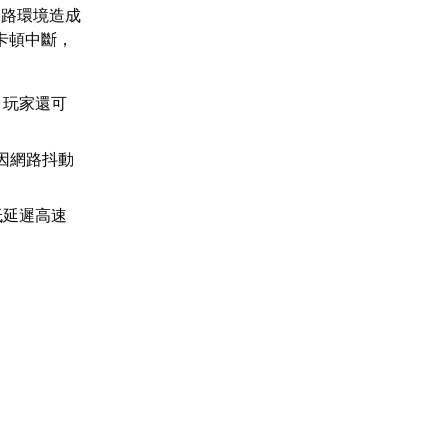
網路環境造成
卡頓中斷，
。玩家還可
因網路抖動
低延遲高速