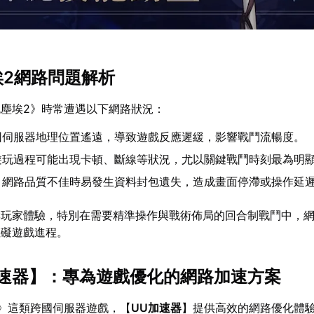
埃2網路問題解析
塵埃2》時常遭遇以下網路狀況：
因伺服器地理位置遙遠，導致遊戲反應遲緩，影響戰鬥流暢度。
遊玩過程可能出現卡頓、斷線等狀況，尤以關鍵戰鬥時刻最為明
：網路品質不佳時易發生資料封包遺失，造成畫面停滯或操作延
響玩家體驗，特別在需要精準操作與戰術佈局的回合制戰鬥中，
阻礙遊戲進程。
速器
】：專為遊戲優化的網路加速方案
》這類跨國伺服器遊戲，【
UU加速器
】提供高效的網路優化體