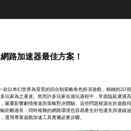
2網路加速器最佳方案！
一款以奇幻世界為背景的回合制策略角色扮演遊戲，精緻的2D
眾多玩家為之著迷。然而許多玩家在遊玩過程中，常面臨延遲過
擾，嚴重影響劇情推進與策略對決體驗。這些問題根源在於遊戲
傳輸距離過長；同時複雜的網路環境也容易產生封包遺失與連線
定，選用專業遊戲加速工具實屬必要步驟。