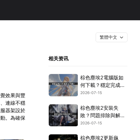
繁體中文
相关资讯
棕色塵埃2電腦版如
何下載？穩定完成安
裝的解決指南！
2026-07-15
視覺效果與豐
高、連線不穩
棕色塵埃2安裝失
伺服器架設於
敗？問題排除與解決
波動。為確保
技巧！
2026-07-15
棕色塵埃2更新龜