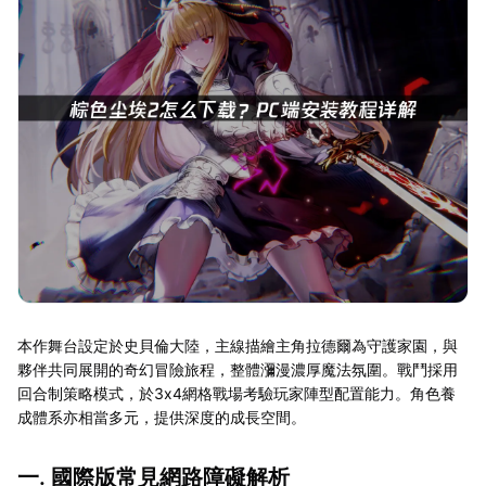
本作舞台設定於史貝倫大陸，主線描繪主角拉德爾為守護家園，與
夥伴共同展開的奇幻冒險旅程，整體瀰漫濃厚魔法氛圍。戰鬥採用
回合制策略模式，於3x4網格戰場考驗玩家陣型配置能力。角色養
成體系亦相當多元，提供深度的成長空間。
一. 國際版常見網路障礙解析