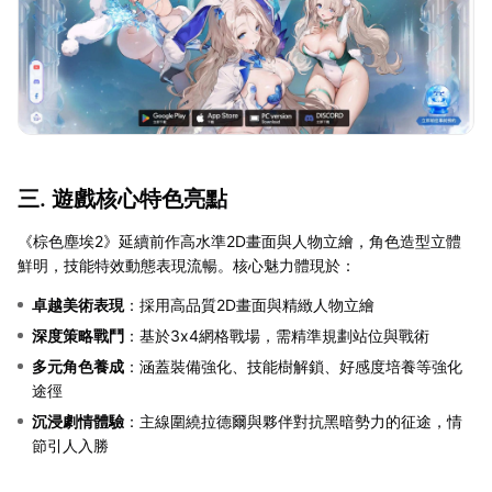
三. 遊戲核心特色亮點
《棕色塵埃2》延續前作高水準2D畫面與人物立繪，角色造型立體
鮮明，技能特效動態表現流暢。核心魅力體現於：
卓越美術表現
：採用高品質2D畫面與精緻人物立繪
深度策略戰鬥
：基於3x4網格戰場，需精準規劃站位與戰術
多元角色養成
：涵蓋裝備強化、技能樹解鎖、好感度培養等強化
途徑
沉浸劇情體驗
：主線圍繞拉德爾與夥伴對抗黑暗勢力的征途，情
節引人入勝