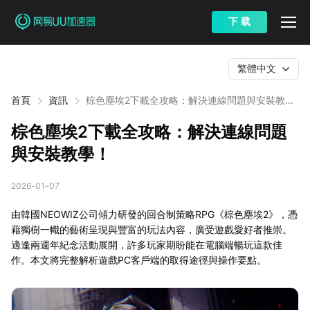
下 载
繁體中文
首頁
資訊
棕色塵埃2下載全攻略：解決連線問題與安裝教
學！
棕色塵埃2下載全攻略：解決連線問題
與安裝教學！
2026-01-07
由韓國NEOWIZ公司傾力研發的回合制策略RPG《棕色塵埃2》，憑
藉獨樹一幟的藝術呈現與豐富的玩法內容，廣受遊戲愛好者推崇。
適逢兩週年紀念活動展開，許多玩家期盼能在電腦端暢玩這款佳
作。本文將完整解析遊戲PC客戶端的取得途徑與操作要點。