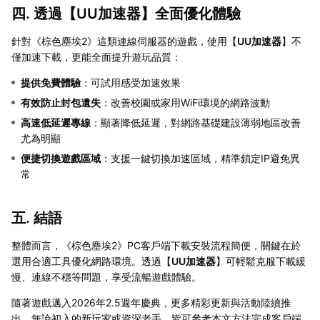
四. 透過【
UU加速器
】全面優化體驗
針對《棕色塵埃2》這類連線伺服器的遊戲，使用【
UU加速器
】不
僅加速下載，更能全面提升遊玩品質：
提供免費體驗
：可試用感受加速效果
有效防止封包遺失
：改善校園或家用WiFi環境的網路波動
高速低延遲專線
：顯著降低延遲，對網路基礎建設薄弱地區改善
尤為明顯
便捷切換遊戲區域
：支援一鍵切換加速區域，精準鎖定IP避免異
常
五. 結語
整體而言，《棕色塵埃2》PC客戶端下載安裝流程簡便，關鍵在於
選用合適工具優化網路環境。透過【
UU加速器
】可輕鬆克服下載緩
慢、連線不穩等問題，享受流暢遊戲體驗。
隨著遊戲邁入2026年2.5週年慶典，更多精彩更新與活動陸續推
出。無論初入的新玩家或資深老手，皆可參考本文方法完成客戶端