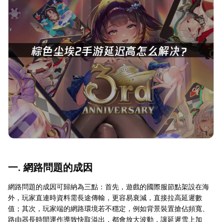
一. 網路問題的成因
網路問題的成因可歸納為三點：首先，遊戲的國際服節點架設在海
外，玩家直連時資料需長途傳輸，更容易衰減，直接拉高延遲數
值；其次，玩家端的網路環境若不穩定，例如背景裝置搶佔頻寬、
路由器長時間運作導致快取溢出，都會放大波動，讓延遲雪上加