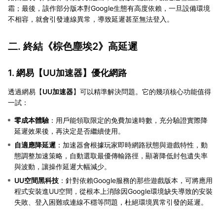
霜；最後，該作部分版本對Google生態有高度依賴，一旦設備環境
不相容，就會引發連線異常，導致延遲甚至無法登入。
二. 終結《棕色塵埃2》高延遲
1. 網易【
UU加速器
】優化網路
透過網易【
UU加速器
】可以精準解決問題。它的幾項核心功能值得
一試：
零成本體驗
：用戶能領取限定的免費加速時數，充分驗證實際降
延遲效果後，再決定是否繼續使用。
自適應降延遲
：加速器會根據玩家即時網路狀態與遊戲特性，動
態調整加速策略，自動選取最優傳輸路徑，顯著降低封包遺失率
與波動，讓操作延遲大幅減少。
UU空間黑科技
：針對依賴Google服務的那些遊戲版本，可將應用
程式安裝進UU空間，從根本上消除因Google環境缺失導致的安裝
失敗、登入困難或連線不穩等問題，杜絕環境異常引發的延遲。