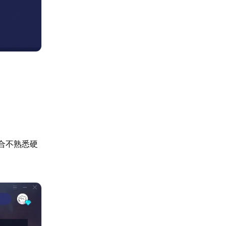
題
合不熟悉硬