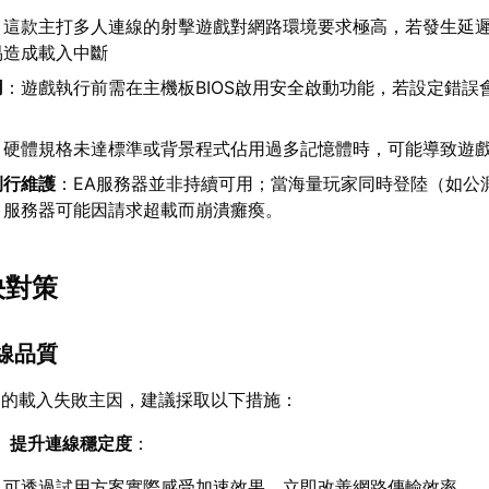
：這款主打多人連線的射擊遊戲對網路環境要求極高，若發生延
易造成載入中斷
用
：遊戲執行前需在主機板BIOS啟用安全啟動功能，若設定錯誤
：硬體規格未達標準或背景程式佔用過多記憶體時，可能導致遊
例行維護
：EA服務器並非持續可用；當海量玩家同時登陸（如公
，服務器可能因請求超載而崩潰癱瘓。
決對策
連線品質
見的載入失敗主因，建議採取以下措施：
】提升連線穩定度
：
：可透過試用方案實際感受加速效果，立即改善網路傳輸效率