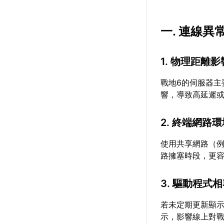
一. 連線異
1. 物理距離
戰地6的伺服器
響，導致高延遲
2. 終端網路
使用共享網路（
路擁塞時段，更
3. 驅動程式
若未定期更新顯
示，影響線上對