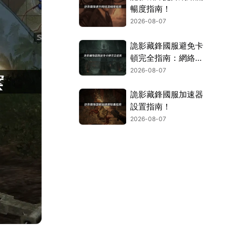
暢度指南！
2026-08-07
詭影藏鋒國服避免卡
頓完全指南：網絡優
化與解決技巧！
2026-08-07
詭影藏鋒國服加速器
設置指南！
2026-08-07