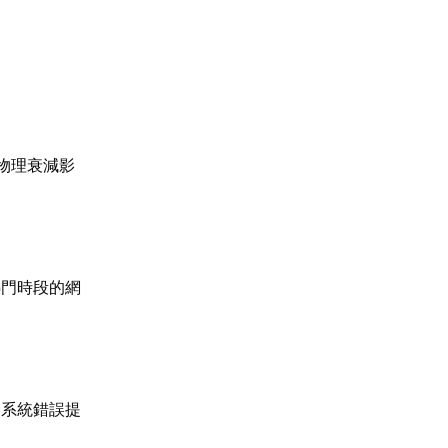
物理衰減影
熱門時段的網
發系統錯誤提