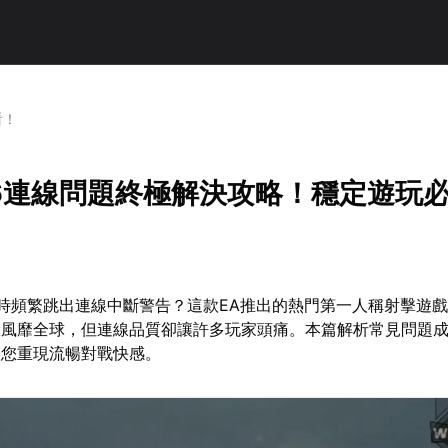
看！
6連線問題終極解決攻略！穩定遊玩
時頻繁跳出連線中斷警告？這款EA推出的熱門第一人稱射擊遊
驗風靡全球，但連線品質卻讓許多玩家頭痛。本篇解析常見問題
讓您重現流暢對戰快感。