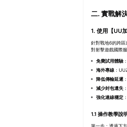
二. 實戰解
1. 使用【
UU
針對戰地6的跨區
對射擊遊戲國際
免費試用體驗
海外專線
：U
降低傳輸延遲
減少封包遺失
強化連線穩定
1.1 操作教學說
第一步：透過下方