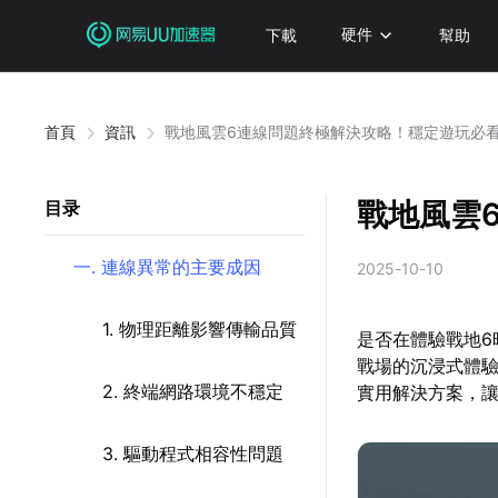
下載
硬件
幫助
首頁
資訊
戰地風雲6連線問題終極解決攻略！穩定遊玩必
戰地風雲
目录
一. 連線異常的主要成因
2025-10-10
1. 物理距離影響傳輸品質
是否在體驗戰地6
戰場的沉浸式體
2. 終端網路環境不穩定
實用解決方案，
3. 驅動程式相容性問題