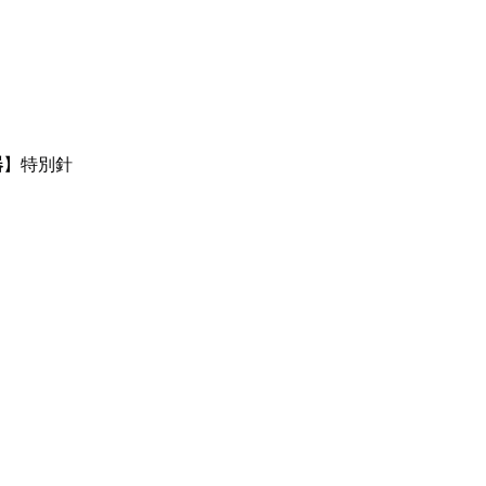
器
】特別針