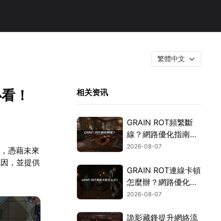
繁體中文
必看！
相关资讯
GRAIN ROT頻繁斷
線？網路優化指南一
次搞定！
2026-08-07
戲，憑藉未來
成因，並提供
GRAIN ROT連線卡頓
怎麼辦？網路優化這
樣解決！
2026-08-07
詭影藏鋒提升網絡流