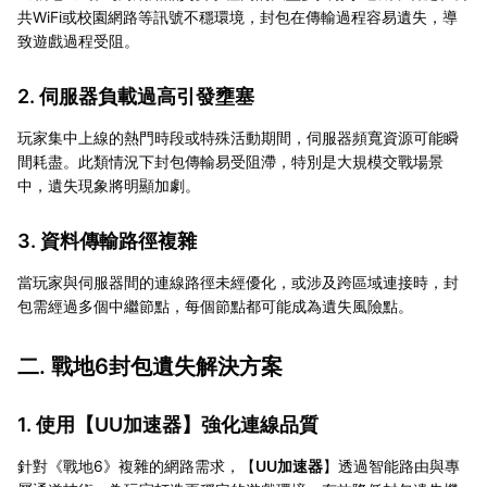
共WiFi或校園網路等訊號不穩環境，封包在傳輸過程容易遺失，導
致遊戲過程受阻。
2. 伺服器負載過高引發壅塞
玩家集中上線的熱門時段或特殊活動期間，伺服器頻寬資源可能瞬
間耗盡。此類情況下封包傳輸易受阻滯，特別是大規模交戰場景
中，遺失現象將明顯加劇。
3. 資料傳輸路徑複雜
當玩家與伺服器間的連線路徑未經優化，或涉及跨區域連接時，封
包需經過多個中繼節點，每個節點都可能成為遺失風險點。
二. 戰地6封包遺失解決方案
1. 使用【
UU加速器
】強化連線品質
針對《戰地6》複雜的網路需求，【
UU加速器
】透過智能路由與專