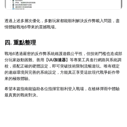
透過上述多層次優化，多數玩家都能順利解決反作弊載入問題，盡
情體驗戰地6帶來的震撼戰場。
四. 重點整理
戰地6透過嚴密的反作弊系統維護遊戲公平性，但技術門檻也造成部
分玩家啟動困難。善用【
UU加速器
】等專業工具進行網路與系統調
校，搭配正確的硬體設定，即可突破技術限制流暢遊玩。唯有穩定
的連線環境與完善的系統設定，方能真正享受這款現代戰爭鉅作帶
來的極致體驗。
希望本篇指南能協助各位指揮官順利登入戰場，在槍林彈雨中體驗
最真實的戰術對決。