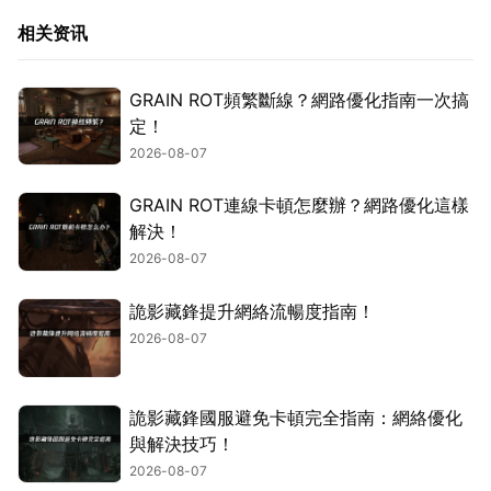
相关资讯
GRAIN ROT頻繁斷線？網路優化指南一次搞
定！
2026-08-07
GRAIN ROT連線卡頓怎麼辦？網路優化這樣
解決！
2026-08-07
詭影藏鋒提升網絡流暢度指南！
2026-08-07
詭影藏鋒國服避免卡頓完全指南：網絡優化
與解決技巧！
2026-08-07