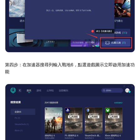
第四步：在加速器搜尋列輸入戰地6，點選遊戲圖示立即啟用加速功
能