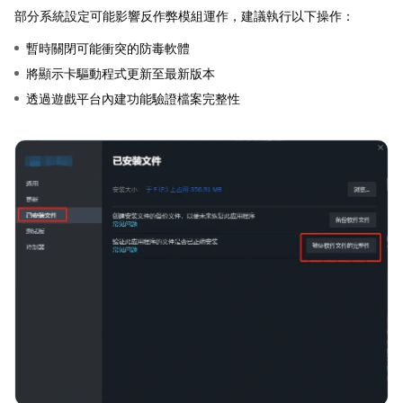
部分系統設定可能影響反作弊模組運作，建議執行以下操作：
暫時關閉可能衝突的防毒軟體
將顯示卡驅動程式更新至最新版本
透過遊戲平台內建功能驗證檔案完整性