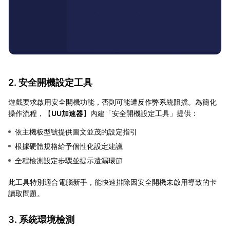
2. 安全開機設定工具
遊戲要求啟用安全開機功能，否則可能遭反作弊系統阻擋。為簡化
操作流程，【
UU加速器
】內建「安全開機設定工具」提供：
依主機板型號提供圖文並茂的設定指引
根據硬體規格給予個性化設定建議
全程檢測設定步驟並提示遺漏環節
此工具特別適合電腦新手，能快速排除因安全開機未啟用導致的卡
讀取問題。
3. 系統環境檢測