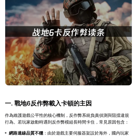
一. 戰地6反作弊載入卡頓的主因
作為維護遊戲公平性的核心機制，反作弊系統負責偵測與阻擋違規
行為。若玩家啟動時遇到反作弊模組長時間卡住，常見原因包含：
網路連線品質不穩
：由於遊戲主要伺服器架設於海外，國内玩家