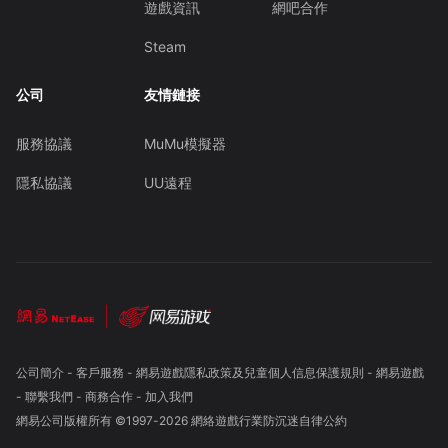
遊戲資訊
網吧合作
Steam
公司
友情鏈接
服務協議
MuMu模擬器
隱私協議
UU遠程
公司簡介
-
客戶服務
-
網易遊戲隱私政策及兒童個人信息保護規則
-
網易遊戲
-
聯繫我們
-
商務合作
-
加入我們
網易公司版權所有 ©1997-
2026
網絡遊戲行業防沉迷自律公約