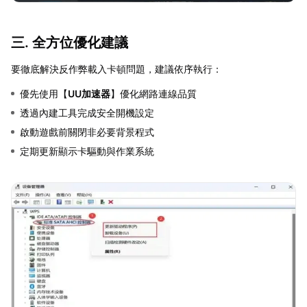
三. 全方位優化建議
要徹底解決反作弊載入卡頓問題，建議依序執行：
優先使用【
UU加速器
】優化網路連線品質
透過內建工具完成安全開機設定
啟動遊戲前關閉非必要背景程式
定期更新顯示卡驅動與作業系統