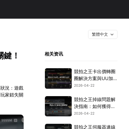
繁體中文
關鍵！
相关资讯
競拍之王卡出價轉圈
圈解決方案與UU加
速器推薦！
2026-04-22
手狀況：遊戲
讓玩家錯失關
競拍之王掉線問題解
決指南：如何獲得穩
定策略博弈體驗！
2026-04-22
競拍之王伺服器連線