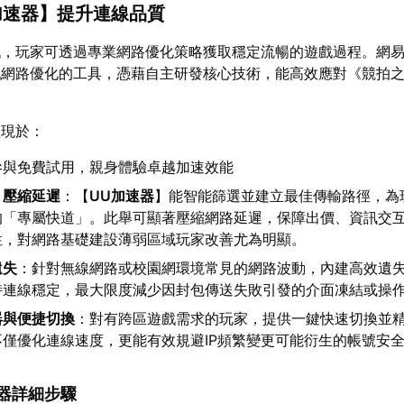
加速器
】提升連線品質
戰，玩家可透過專業網路優化策略獲取穩定流暢的遊戲過程。網
戲網路優化的工具，憑藉自主研發核心技術，能高效應對《競拍
。
體現於：
參與免費試用，親身體驗卓越加速效能
，壓縮延遲
：【
UU加速器
】能智能篩選並建立最佳傳輸路徑，為
的「專屬快道」。此舉可顯著壓縮網路延遲，保障出價、資訊交
性，對網路基礎建設薄弱區域玩家改善尤為明顯。
遺失
：針對無線網路或校園網環境常見的網路波動，內建高效遺
持連線穩定，最大限度減少因封包傳送失敗引發的介面凍結或操
器與便捷切換
：對有跨區遊戲需求的玩家，提供一鍵快速切換並
不僅優化連線速度，更能有效規避IP頻繁變更可能衍生的帳號安
加速器詳細步驟