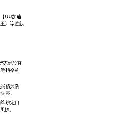
易【
UU加速
之王》等遊戲
玩家鋪設直
互等指令的
失補償與防
作失靈。
精準鎖定目
全風險。