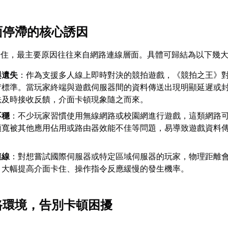
介面停滯的核心誘因
卡住，最主要原因往往來自網路連線層面。具體可歸結為以下幾
與遺失
：作為支援多人線上即時對決的競拍遊戲，《競拍之王》
苛標準。當玩家終端與遊戲伺服器間的資料傳送出現明顯延遲或
法及時接收反饋，介面卡頓現象隨之而來。
不穩
：不少玩家習慣使用無線網路或校園網進行遊戲，這類網路
頻寬被其他應用佔用或路由器效能不佳等問題，易導致遊戲資料
連線
：對想嘗試國際伺服器或特定區域伺服器的玩家，物理距離
，大幅提高介面卡住、操作指令反應緩慢的發生機率。
網路環境，告別卡頓困擾