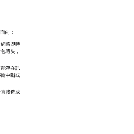
大面向：
對網路即時
封包遺失，
可能存在訊
傳輸中斷或
會直接造成