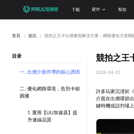
下載
硬件
幫助
首頁
資訊
競拍之王卡出價畫面解決方案：網路優化才是關
競拍之王
目录
一. 出價介面停滯的核心誘因
2026-04-22
二. 優化網路環境，告別卡頓
許多玩家沉浸於
困擾
介面在出價環節
鍵時機或誤判場
1. 運用【UU加速器】提
升連線品質