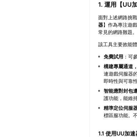
1. 運用【
UU
面對上述網路挑
器
】作為專注遊
常見的網路難題
該工具主要效能
免費試用
：可
構建專屬通道
連遊戲伺服器
即時性與可靠
智能應對封包
護功能，能維
精準定位伺服
標區服功能。
1.1 使用UU