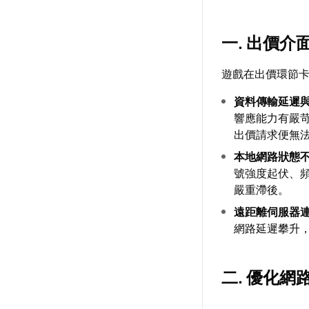
一. 出價
遊戲在出價環節
資料傳輸延遲
響應能力有嚴
出價請求便無
本地網路狀態
號強度起伏、
嚴重滯後。
遠距離伺服器
網路延遲攀升
二. 優化