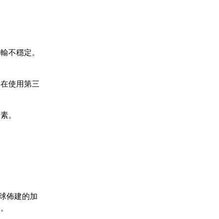
傳輸不穩定。
況在使用第三
因素。
球佈建的加
題。