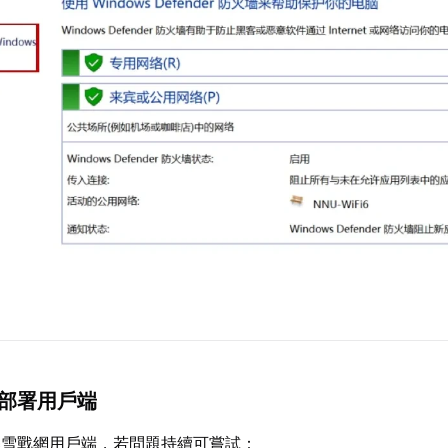
新部署用戶端
暴雪戰網用戶端，若問題持續可嘗試：