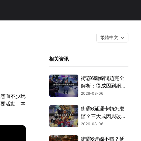
繁體中文
相关资讯
街霸6斷線問題完全
解析：從成因到網路
優化的實用攻略！
2026-08-06
。然而不少玩
重要活動。本
街霸6延遲卡頓怎麼
辦？三大成因與改善
對策！
2026-08-06
街霸6連線不穩？延