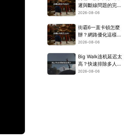
遲與斷線問題的完整
解決指南！
2026-08-06
街霸6一直卡頓怎麼
辦？網路優化這樣解
決！
2026-08-06
Big Walk连机延迟太
高？快速排除多人游
玩卡顿困扰！
2026-08-06