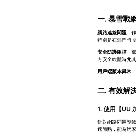
一. 暴雪
網路連線問題
：
特別是在熱門時
安全防護阻擋
：
方安全軟體時尤
用戶端版本異常
二. 有效
1. 使用【
UU
針對網路問題導
速節點，能為玩