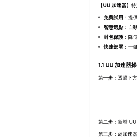
【
UU 加速器
】特
免費試用
：提
智慧選點
：自
封包保護
：降
快速部署
：一
1.1 UU 加速
第一步：透過下
第二步：新增 U
第三步：於加速