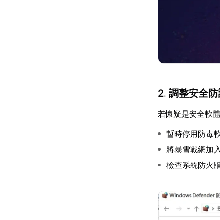
2. 調整安全
若懷疑是安全軟
暫時停用防毒
將暴雪戰網加
檢查系統防火