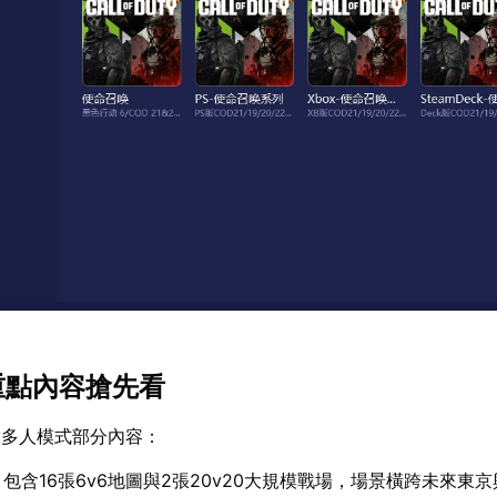
版重點內容搶先看
放多人模式部分內容：
：包含16張6v6地圖與2張20v20大規模戰場，場景橫跨未來東