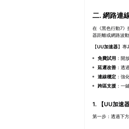
二. 網路連
在《黑色行動7》
器距離或網路波
【
UU加速器
】專
免費試用
：開
延遲改善
：透
連線穩定
：強化
跨區支援
：一
1. 【
UU加速
第一步：透過下