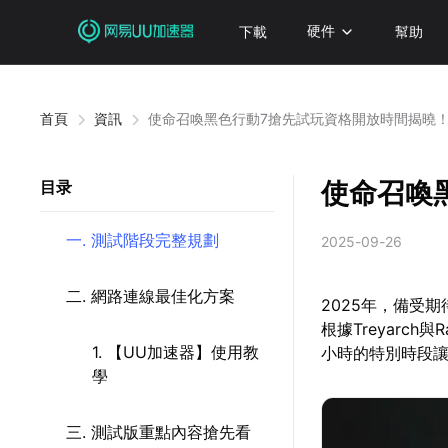
下載
硬件
幫助
首頁
資訊
使命召喚黑色行動7搶先試玩資格開放時間揭曉
使命召喚
目录
一. 測試階段完整規劃
2025-09-26
二. 網路連線最佳化方案
2025年，備受
根據Treyarch
1. 【UU加速器】使用教
小時的特別時段
學
三. 測試版重點內容搶先看