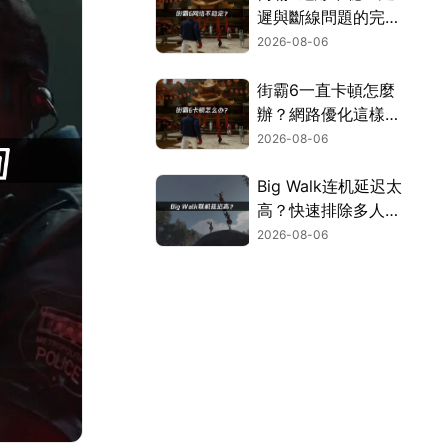
遲與斷線問題的完整
解決指南！
2026-08-06
街霸6一直卡頓怎麼
辦？網路優化這樣解
決！
2026-08-06
Big Walk连机延迟太
高？快速排除多人游
玩卡顿困扰！
2026-08-06