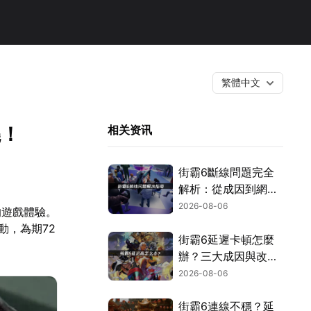
繁體中文
曉！
相关资讯
街霸6斷線問題完全
解析：從成因到網路
優化的實用攻略！
2026-08-06
的遊戲體驗。
啟動，為期72
街霸6延遲卡頓怎麼
辦？三大成因與改善
對策！
2026-08-06
街霸6連線不穩？延