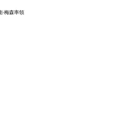
衛·梅森率領