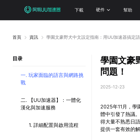
下載
硬件
幫助
首頁
資訊
學園文豪野犬中文設定指南：用UU加速器搞定
學園文豪
目录
問題！
一. 玩家面臨的語言與網路挑
戰
2025-12-23
二. 【UU加速器】：一體化
2025年11月
漢化與加速服務
體中引發了熱議
得大量不熟悉日
1. 詳細配置與啟用流程
提供一套有效的