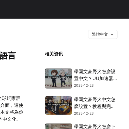
繁體中文
定語言
相关资讯
學園文豪野犬怎麽設
置中文？UU加速器
中文翻譯指南！
2025-12-23
全球玩家群
學園文豪野犬中文怎
語介面，這使
麽設置？教程與完整
。本文將為你
網絡攻略送上！
2025-12-23
的中文化。
學園文豪野犬怎麽下