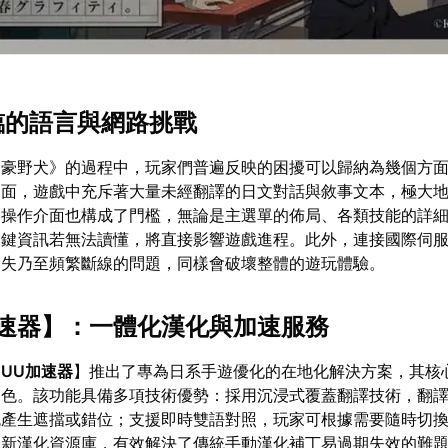
面臨的語言與網路挑戰
文豪野犬》的過程中，玩家們普遍反映的困擾可以歸納為幾個方
層面，遊戲中充斥著大量未經翻譯的日文對話與敘事文本，極大
，操作介面也構成了門檻，無論是主選單的佈局、各類技能的詳
關鍵資訊若無法讀懂，將直接影響遊戲進程。此外，連接國際伺
遺失乃至頻繁斷線的問題，同樣會破壞整體的遊玩體驗。
速器
】：一體化漢化與加速服務
【
UU加速器
】推出了專為日系手遊優化的在地化解決方案，其核
出色。該功能具備多項技術優勢：採用沉浸式覆蓋翻譯技術，翻
免產生遮擋或錯位；支援即時雙語對照，玩家可根據需要隨時切
更新漢化資源庫，有效解決了傳統手動漢化補丁易過期失效的難