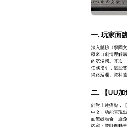
一. 玩家
深入體驗《學園
礙來自劇情理解
的沉浸感。其次
任務指引，這些
網路延遲、資料
二. 【
UU加
針對上述痛點，
中文」功能表現
面無縫融合，避
內容；並能自動