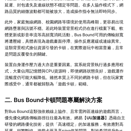
延遲、封包遺失及連線狀態不穩定等問題。在多人協作模式下，網
路品質的細微波動都可能被放大，造成操作指令無法即時同步。
此外，家庭無線網路、校園網路等環境於使用高峰期，更容易出現
網路壅塞與訊號不穩。若此時裝置背景程式仍在進行檔案下載、軟
體更新或影音串流等高頻寬消耗活動，Bus Bound可用的傳輸頻寬
將遭壓縮，具體表現為遊戲畫面停滯、操作反應遲緩或連線異常。
這類背景程式搶佔資源引發的卡頓，在實際遊玩中相當普遍，且常
是問題反覆發生的關鍵。
裝置自身運作壓力過大亦是重要因素。當系統背景執行過多應用程
式，大量佔用記憶體與CPU資源時，即便網路狀態良好，遊戲運作
流暢度仍可能大幅降低。雖然本質上不同於網路卡頓，但在玩家實
際感受中，通常都被歸類為「遊戲卡頓」範疇。
二. Bus Bound卡頓問題專屬解決方案
對Bus Bound這類強依賴線上協作、且常需跨區連線的遊戲而言，
優先優化網路傳輸路徑往往最為有效。網易【
UU加速器
】憑藉自主
研發的網路優化技術，提供「高速穩定」的加速服務，有效應對高
延遲、頻繁斷線、遊戲卡死及高ping值等問題。對於希望提升Bus