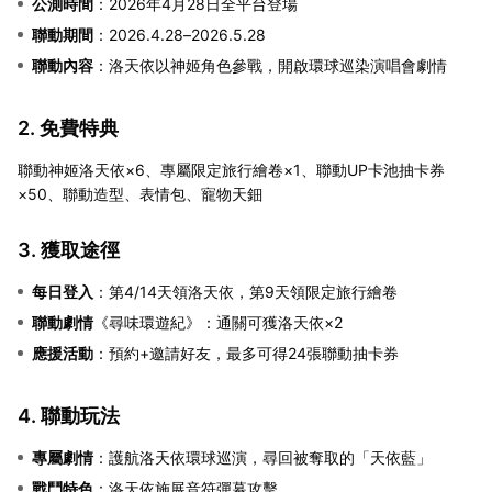
公測時間
：2026年4月28日全平台登場
聯動期間
：2026.4.28–2026.5.28
聯動內容
：洛天依以神姬角色參戰，開啟環球巡染演唱會劇情
2. 免費特典
聯動神姬洛天依×6、專屬限定旅行繪卷×1、聯動UP卡池抽卡券
×50、聯動造型、表情包、寵物天鈿
3. 獲取途徑
每日登入
：第4/14天領洛天依，第9天領限定旅行繪卷
聯動劇情
《尋味環遊紀》：通關可獲洛天依×2
應援活動
：預約+邀請好友，最多可得24張聯動抽卡券
4. 聯動玩法
專屬劇情
：護航洛天依環球巡演，尋回被奪取的「天依藍」
戰鬥特色
：洛天依施展音符彈幕攻擊