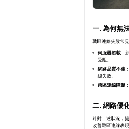
一. 為何
戰區連線失敗常
伺服器超載
：
受阻。
網路品質不佳
線失敗。
跨區連線障礙
二. 網路
針對上述狀況，
改善戰區連線表