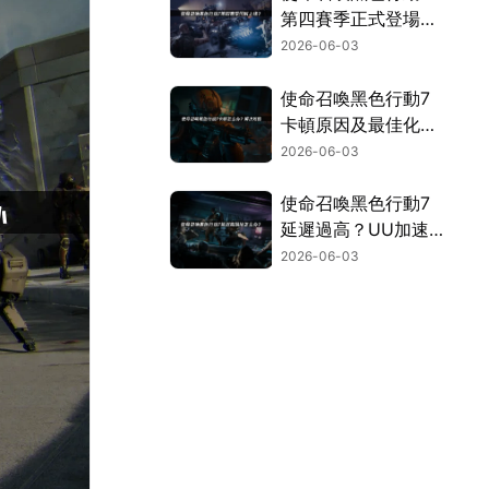
第四賽季正式登場，
透過UU加速器，讓
2026-06-03
你暢玩不卡頓！
使命召喚黑色行動7
卡頓原因及最佳化技
巧完整解析！
2026-06-03
使命召喚黑色行動7
延遲過高？UU加速
器幫你搞定延遲與斷
2026-06-03
線問題！