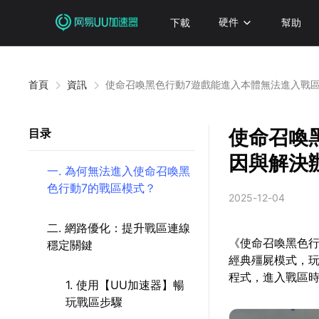
下載
硬件
幫助
首頁
資訊
使命召喚黑色行動7遊戲能進入本體無法進入戰
使命召喚
目录
因與解決
一. 為何無法進入使命召喚黑
色行動7的戰區模式？
2025-12-04
二. 網路優化：提升戰區連線
《使命召喚黑色行
穩定關鍵
經典殭屍模式，
程式，進入戰區
1. 使用【UU加速器】暢
玩戰區步驟