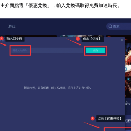
器主介面點選「優惠兌換」，輸入兌換碼取得免費加速時長。