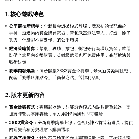
1. 核心遊戲特色
公平競技新標竿
：全新賞金爆破模式登場，玩家初始僅配備統一
手槍，透過局內賞金購買武器，背包武器無法帶入，打造「除了
實力，什麼都不需要帶」的公平環境
經濟策略博弈
：擊殺、獲勝、放包、拆包等行為獲取賞金，武器
裝備全靠局內金幣購買，英雄級武器也可免費使用，兼顧槍法與
戰術決策
賽季內容煥新
：同步開啟26S2賞金令賽季，帶來新獎勵與挑戰，
配套「賽季終集結令」「衝刺之路」等福利活動
2. 版本更新內容
賞金爆破模式
：專屬武器池，只能透過模式內點數購買武器，支
援跨陣營共享庫存池，單方累計6局勝利即可獲勝
26S2賞金令
：全新賽季獎勵上線，包含死神匕首等新道具，提供
兩週雙倍積分與理財卡購買選項
武器平衡優化
：針對不同槍系設定主彈匣彈量上限，平衡競技環