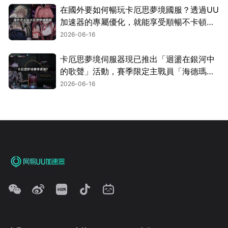
在國外要如何暢玩卡厄思夢境國服？透過UU
加速器的專屬優化，就能享受順暢不卡頓的
遊玩體驗！
2026-06-16
卡厄思夢境伺服器現已推出「迴盪在銀河中
的歌聲」活動，賽季限定主戰員「海德瑪
麗」同步登場！
2026-06-16