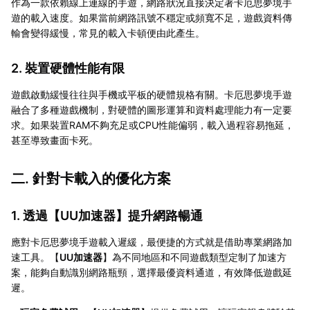
作為一款依賴線上連線的手遊，網路狀況直接決定著卡厄思夢境手
遊的載入速度。如果當前網路訊號不穩定或頻寬不足，遊戲資料傳
輸會變得緩慢，常見的載入卡頓便由此產生。
2. 裝置硬體性能有限
遊戲啟動緩慢往往與手機或平板的硬體規格有關。卡厄思夢境手遊
融合了多種遊戲機制，對硬體的圖形運算和資料處理能力有一定要
求。如果裝置RAM不夠充足或CPU性能偏弱，載入過程容易拖延，
甚至導致畫面卡死。
二. 針對卡載入的優化方案
1. 透過【
UU加速器
】提升網路暢通
應對卡厄思夢境手遊載入遲緩，最便捷的方式就是借助專業網路加
速工具。【
UU加速器
】為不同地區和不同遊戲類型定制了加速方
案，能夠自動識別網路瓶頸，選擇最優資料通道，有效降低遊戲延
遲。