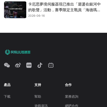
卡厄思夢境伺服器現已推出「迴盪在銀河中
的歌聲」活動，賽季限定主戰員「海德瑪
麗」同步登場！
2026-06-16
產品
支持
合作
下載
幫助
業務咨詢
遊戲資訊
網吧合作