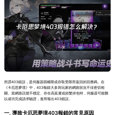
所謂403錯誤，是伺服器因權限或存取受限而返回的回應碼。在
《卡厄思夢境》中，403報錯大多與玩家的網路狀況不佳密切相
關。當網路訊號不穩定、存在高延遲或頻繁掉包時，伺服器可能難
以成功完成請求驗證，進而報出403錯誤。
一. 導致卡厄思夢境403報錯的常見原因