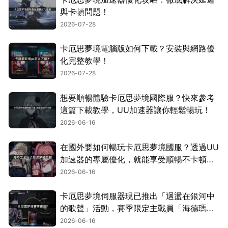
與卡頓問題！
2026-07-28
卡厄思夢境電腦版如何下載？安裝與網路優
化完整教學！
2026-07-28
想要順暢體驗卡厄思夢境國際服？快來參考
這篇下載教學，UU加速器讓你輕鬆暢玩！
2026-06-16
在國外要如何暢玩卡厄思夢境國服？透過UU
加速器的專屬優化，就能享受順暢不卡頓的
遊玩體驗！
2026-06-16
卡厄思夢境伺服器現已推出「迴盪在銀河中
的歌聲」活動，賽季限定主戰員「海德瑪
麗」同步登場！
2026-06-16