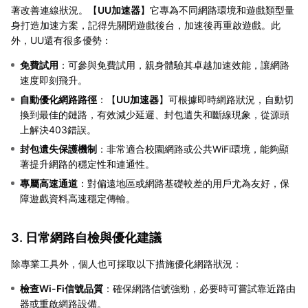
著改善連線狀況。【
UU加速器
】它專為不同網路環境和遊戲類型量
身打造加速方案，記得先關閉遊戲後台，加速後再重啟遊戲。此
外，UU還有很多優勢：
免費試用
：可參與免費試用，親身體驗其卓越加速效能，讓網路
速度即刻飛升。
自動優化網路路徑
：【
UU加速器
】可根據即時網路狀況，自動切
換到最佳的鏈路，有效減少延遲、封包遺失和斷線現象，從源頭
上解決403錯誤。
封包遺失保護機制
：非常適合校園網路或公共WiFi環境，能夠顯
著提升網路的穩定性和連通性。
專屬高速通道
：對偏遠地區或網路基礎較差的用戶尤為友好，保
障遊戲資料高速穩定傳輸。
3. 日常網路自檢與優化建議
除專業工具外，個人也可採取以下措施優化網路狀況：
檢查Wi-Fi信號品質
：確保網路信號強勁，必要時可嘗試靠近路由
器或重啟網路設備。