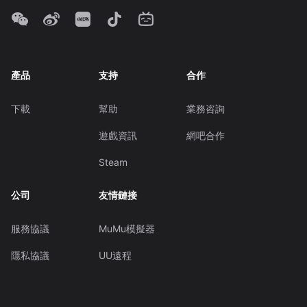
產品
支持
合作
下載
幫助
業務咨詢
遊戲資訊
網吧合作
Steam
公司
友情鏈接
服務協議
MuMu模擬器
隱私協議
UU遠程