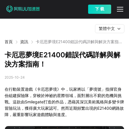
下 载
繁體中文
首頁
資訊
卡厄思夢境E21400錯誤代碼詳解與解決方案指
南！
卡厄思夢境E21400錯誤代碼詳解與解
決方案指南！
2025-10-24
在行動裝置遊戲《卡厄思夢境》中，玩家將以「夢境號」指揮官身
份組建探險隊，穿梭於神祕的星際領域，面對層出不窮的危機與挑
戰。這款由Smilegate打造的作品，憑藉其深沉美術風格與多變卡牌
冒險玩法，獲得廣大玩家認可。然而近期頻繁出現的E21400網路故
障，嚴重影響玩家遊戲體驗與進度。