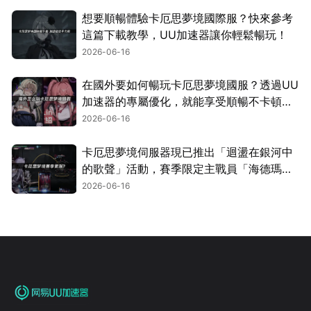
想要順暢體驗卡厄思夢境國際服？快來參考
這篇下載教學，UU加速器讓你輕鬆暢玩！
2026-06-16
在國外要如何暢玩卡厄思夢境國服？透過UU
加速器的專屬優化，就能享受順暢不卡頓的
遊玩體驗！
2026-06-16
卡厄思夢境伺服器現已推出「迴盪在銀河中
的歌聲」活動，賽季限定主戰員「海德瑪
麗」同步登場！
2026-06-16