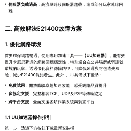
伺服器負載過高
：高流量時段伺服器超載，造成部分玩家連線困
難
二. 高效解決E21400故障方案
1. 優化網路環境
首要確保網路暢通。使用專用加速工具——【
UU加速器
】，能有效
提升卡厄思夢境的網路回應穩定性，特別適合在公共場所或弱訊號
環境的玩家。透過優化資料傳輸路徑，可降低延遲與封包遺失風
險，減少E21400報錯發生。此外，UU具備以下優勢：
免費試用
：開放體驗卓越加速效能，感受網路品質提升
多協定支援
：完整相容TCP、UDP及P2P等傳輸協定
跨平台支援
：全面支援各類作業系統與裝置平台
1.1 UU加速器操作指引
第一步：透過下方按鈕下載最新安裝檔