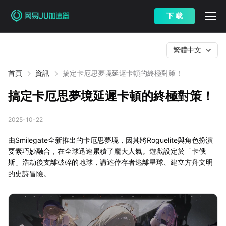
下 载
繁體中文
首頁
資訊
搞定卡厄思夢境延遲卡頓的終極對策！
搞定卡厄思夢境延遲卡頓的終極對策！
2025-10-22
由Smilegate全新推出的卡厄思夢境，因其將Roguelite與角色扮演
要素巧妙融合，在全球迅速累積了龐大人氣。遊戲設定於「卡俄
斯」浩劫後支離破碎的地球，講述倖存者逃離星球、建立方舟文明
的史詩冒險。