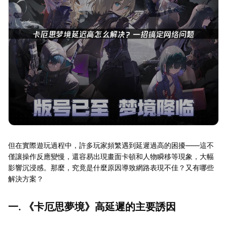
但在實際遊玩過程中，許多玩家頻繁遇到延遲過高的困擾——這不
僅讓操作反應變慢，還容易出現畫面卡頓和人物瞬移等現象，大幅
影響沉浸感。那麼，究竟是什麼原因導致網路表現不佳？又有哪些
解決方案？
一. 《卡厄思夢境》高延遲的主要誘因