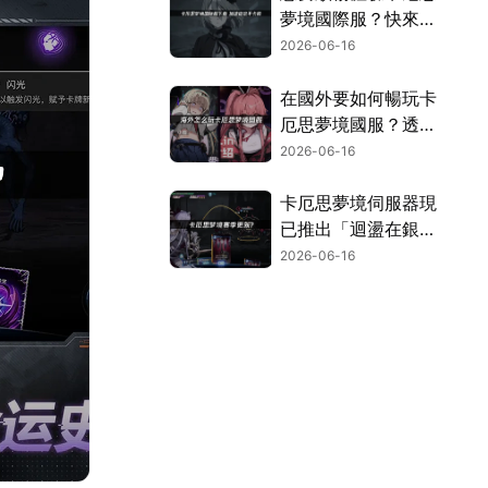
夢境國際服？快來參
考這篇下載教學，
2026-06-16
UU加速器讓你輕鬆
暢玩！
在國外要如何暢玩卡
厄思夢境國服？透過
UU加速器的專屬優
2026-06-16
化，就能享受順暢不
卡頓的遊玩體驗！
卡厄思夢境伺服器現
已推出「迴盪在銀河
中的歌聲」活動，賽
2026-06-16
季限定主戰員「海德
瑪麗」同步登場！