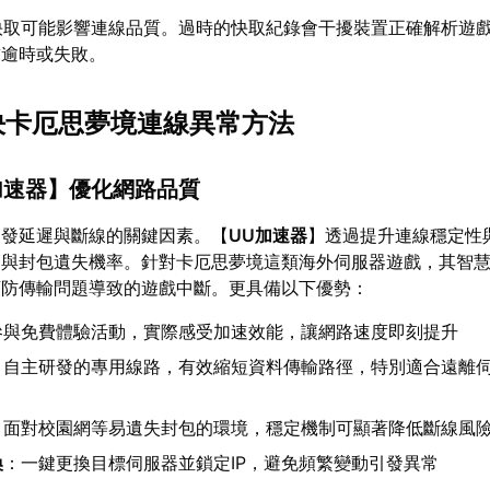
快取可能影響連線品質。過時的快取紀錄會干擾裝置正確解析遊
求逾時或失敗。
解決卡厄思夢境連線異常方法
加速器
】優化網路品質
引發延遲與斷線的關鍵因素。【
UU加速器
】透過提升連線穩定性
遲與封包遺失機率。針對卡厄思夢境這類海外伺服器遊戲，其智
預防傳輸問題導致的遊戲中斷。更具備以下優勢：
參與免費體驗活動，實際感受加速效能，讓網路速度即刻提升
：自主研發的專用線路，有效縮短資料傳輸路徑，特別適合遠離
：面對校園網等易遺失封包的環境，穩定機制可顯著降低斷線風
換
：一鍵更換目標伺服器並鎖定IP，避免頻繁變動引發異常