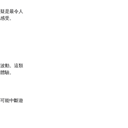
無疑是最令人
玩感受。
與波動。這類
玩體驗。
都可能中斷遊