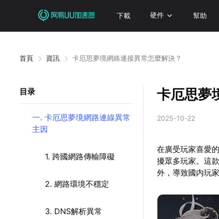
下載
硬件
幫助
首頁
資訊
卡厄思夢境網絡連接異常怎麼解決？
卡厄思夢
目录
一. 卡厄思夢境網路連線異常
2025-10-22
主因
在廣受玩家喜愛的
1. 跨國網路傳輸障礙
擾眾多玩家。這款由
外，導致國内玩
2. 網路環境不穩定
3. DNS解析異常