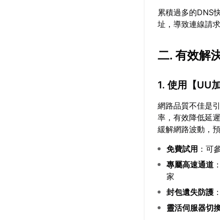
累積過多的DNS
址，導致連線請
二. 有效
1. 使用【
UU
網路品質不佳是
率，有效降低延
緩解網路波動，
免費試用
：可
專屬高速通道
家
封包遺失防護
靈活伺服器切