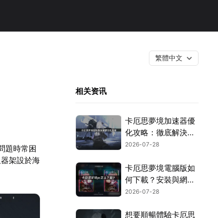
繁體中文
相关资讯
卡厄思夢境加速器優
化攻略：徹底解決延
遲與卡頓問題！
2026-07-28
常問題時常困
伺服器架設於海
卡厄思夢境電腦版如
何下載？安裝與網路
優化完整教學！
2026-07-28
想要順暢體驗卡厄思