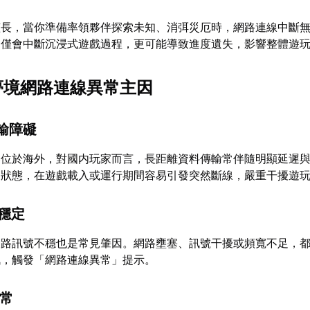
艦長，當你準備率領夥伴探索未知、消弭災厄時，網路連線中斷
不僅會中斷沉浸式遊戲過程，更可能導致進度遺失，影響整體遊
思夢境網路連線異常主因
傳輸障礙
器位於海外，對國内玩家而言，長距離資料傳輸常伴隨明顯延遲
定狀態，在遊戲載入或運行期間容易引發突然斷線，嚴重干擾遊
不穩定
動網路訊號不穩也是常見肇因。網路壅塞、訊號干擾或頻寬不足，
訊，觸發「網路連線異常」提示。
異常