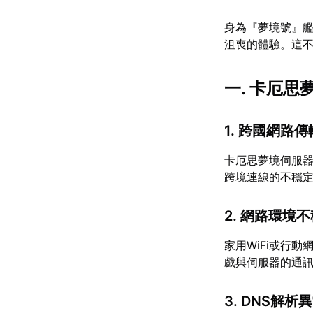
身為『夢境號』
沮喪的體驗。這
一. 卡厄
1. 跨國網路
卡厄思夢境伺服
跨境連線的不穩
2. 網路環境
家用WiFi或行
戲與伺服器的通
3. DNS解析