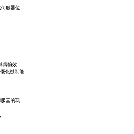
戲伺服器位
與傳輸效
慧優化機制能
伺服器的玩
險