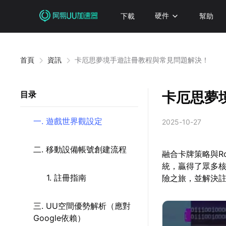
下載
硬件
幫助
首頁
資訊
卡厄思夢境手遊註冊教程與常見問題解決！
卡厄思夢
目录
一. 遊戲世界觀設定
2025-10-27
二. 移動設備帳號創建流程
融合卡牌策略與Ro
統，贏得了眾多
1. 註冊指南
險之旅，並解決
三. UU空間優勢解析（應對
Google依賴）