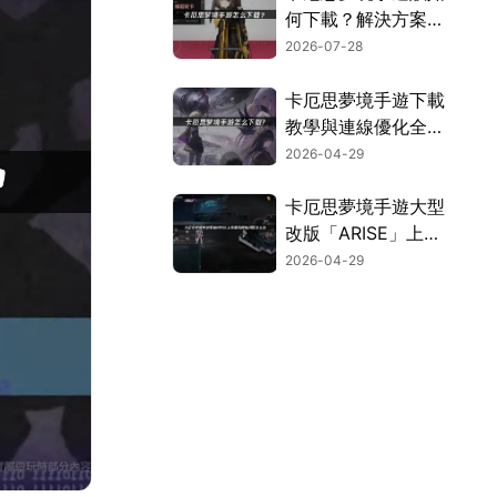
何下載？解決方案與
效能強化指引！
2026-07-28
卡厄思夢境手遊下載
教學與連線優化全攻
略！
2026-04-29
卡厄思夢境手遊大型
改版「ARISE」上
線！順暢連線攻略大
2026-04-29
公開！