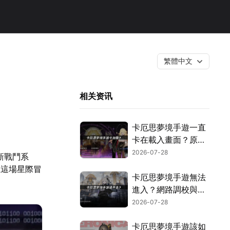
繁體中文
相关资讯
卡厄思夢境手遊一直
卡在載入畫面？原因
解析與快速解決撇
2026-07-28
創新戰鬥系
步！
上這場星際冒
卡厄思夢境手遊無法
進入？網路調校與環
境設定完整攻略！
2026-07-28
卡厄思夢境手遊該如