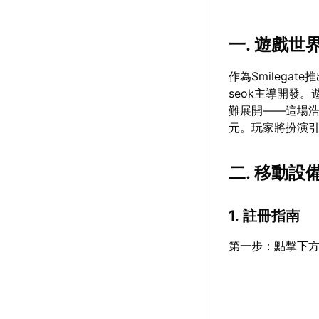
一. 遊戲世
作為Smilega
seok主導開發
難展開——這場
元。玩家將扮演
二. 移動
1. 註冊指南
第一步：點擊下方