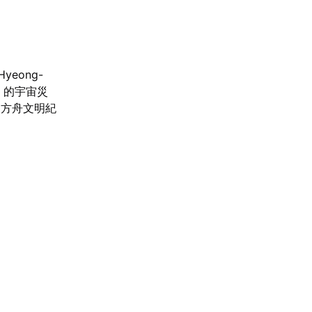
eong-
」的宇宙災
的方舟文明紀