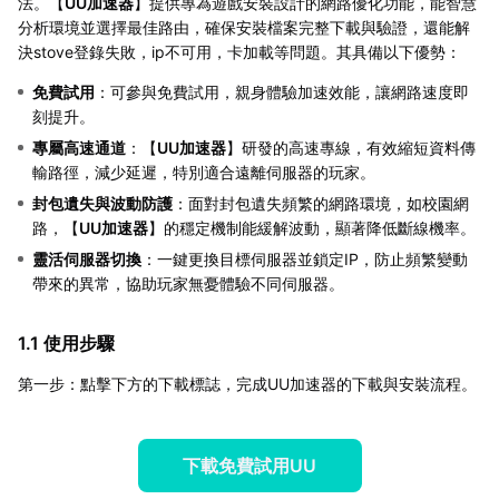
法。【
UU加速器
】提供專為遊戲安裝設計的網路優化功能，能智慧
分析環境並選擇最佳路由，確保安裝檔案完整下載與驗證，還能解
決stove登錄失敗，ip不可用，卡加載等問題。其具備以下優勢：
免費試用
：可參與免費試用，親身體驗加速效能，讓網路速度即
刻提升。
專屬高速通道
：【
UU加速器
】研發的高速專線，有效縮短資料傳
輸路徑，減少延遲，特別適合遠離伺服器的玩家。
封包遺失與波動防護
：面對封包遺失頻繁的網路環境，如校園網
路，【
UU加速器
】的穩定機制能緩解波動，顯著降低斷線機率。
靈活伺服器切換
：一鍵更換目標伺服器並鎖定IP，防止頻繁變動
帶來的異常，協助玩家無憂體驗不同伺服器。
1.1 使用步驟
第一步：點擊下方的下載標誌，完成UU加速器的下載與安裝流程。
下載免費試用UU