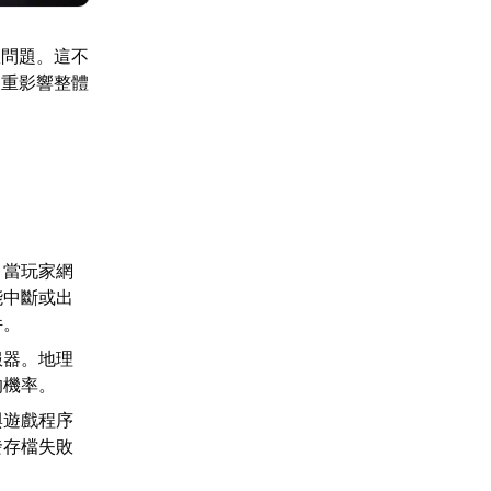
敗問題。這不
嚴重影響整體
。當玩家網
能中斷或出
件。
服器。地理
的機率。
與遊戲程序
發存檔失敗