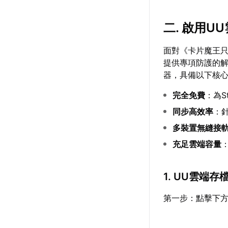
二. 啟用
面對《卡片魔王
提供專項防護的
器，具備以下核
完全免費
：為S
同步高效率
：
多裝置無縫接
充足雲端容量
1. UU雲端
第一步：點擊下方