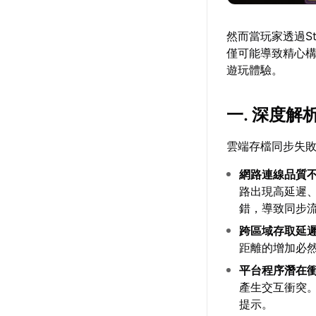
然而當玩家透過S
僅可能導致精心
遊玩體驗。
一. 深度
雲端存檔同步失
網路連線品質
路出現高延遲、
錯，導致同步
跨區域存取延
距離的增加必
平台程序潛在
產生交互衝突
提示。