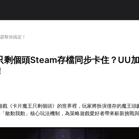
速器幫你搞定！
剩個頭Steam存檔同步卡住？UU
！
lite遊戲《卡片魔王只剩個頭》的世界裡，玩家將扮演僅存的魔王
其「敵動我動」核心玩法機制，為策略遊戲愛好者帶來嶄新挑戰