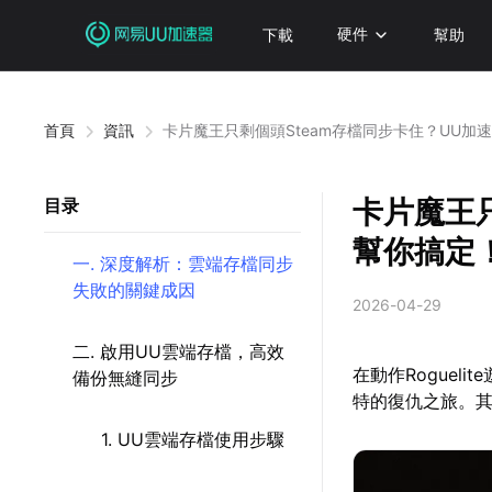
下載
硬件
幫助
首頁
資訊
卡片魔王只剩個頭Steam存檔同步卡住？UU加
卡片魔王只
目录
幫你搞定
一. 深度解析：雲端存檔同步
失敗的關鍵成因
2026-04-29
二. 啟用UU雲端存檔，高效
在動作Rogue
備份無縫同步
特的復仇之旅。
1. UU雲端存檔使用步驟