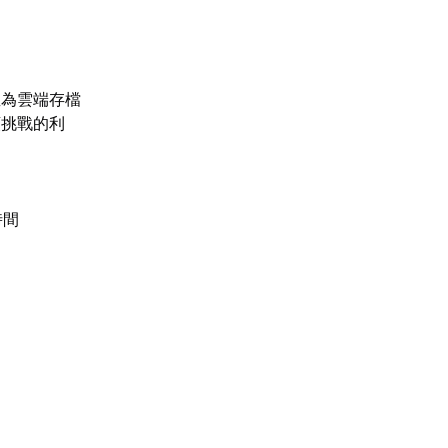
並為雲端存檔
類挑戰的利
時間