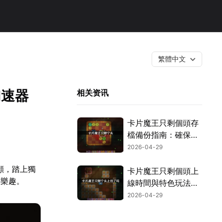
繁體中文
加速器
相关资讯
卡片魔王只剩個頭存
檔備份指南：確保遊
戲進度不遺失！
2026-04-29
頭顱，踏上獨
卡片魔王只剩個頭上
與樂趣。
線時間與特色玩法全
攻略！
2026-04-29