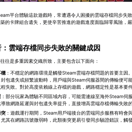
team平台體驗這款遊戲時，常遭遇令人困擾的雲端存檔同步失
構築的卡牌組合遺失，更使辛苦推進的遊戲進度面臨歸零風險，
解析：雲端存檔同步失敗的關鍵成因
敗往往是多重因素交織所致，主要包含以下面向：
不穩
：不穩定的網路環境是觸發Steam雲端存檔問題的首要主因
封包遺失或頻繁波動時，用戶端與Steam伺服器間的傳輸便可
流程失敗。對於高度依賴線上存檔的遊戲，網路穩定性是基本要
遲
：部分玩家為體驗不同區域內容，可能需連線至海外Steam伺
然導致網路延遲與封包遺失率提升，直接增高雲端存檔傳輸失敗
衝突
：遊戲運行期間，Steam用戶端後台的雲端同步服務有時會
。尤其在網路訊號微弱時，此類衝突更易引發同步驗證錯誤，觸