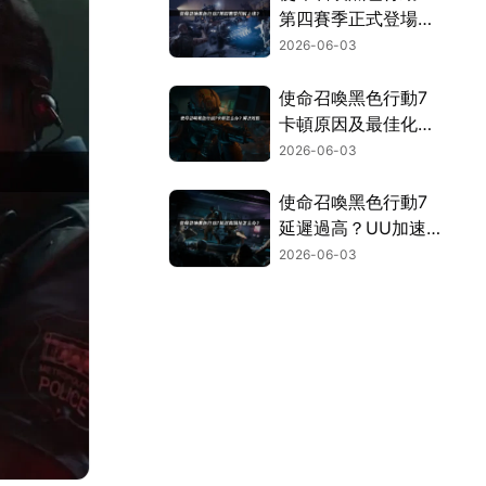
第四賽季正式登場，
透過UU加速器，讓
2026-06-03
你暢玩不卡頓！
使命召喚黑色行動7
卡頓原因及最佳化技
巧完整解析！
2026-06-03
使命召喚黑色行動7
延遲過高？UU加速
器幫你搞定延遲與斷
2026-06-03
線問題！