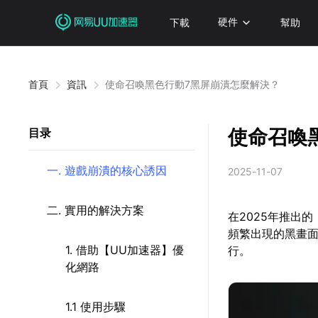
下載
硬件
幫助
首頁
資訊
使命召喚黑色行動7黑屏崩潰怎麼解決？
使命召喚
目录
一. 遊戲崩潰的核心誘因
2025-11-07
二. 實用的解決方案
在2025年推出
頻繁出現的黑畫
1. 借助【UU加速器】優
行。
化網路
1.1 使用步驟