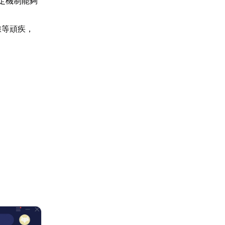
定機制能夠
線等頑疾，