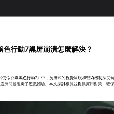
黑色行動7黑屏崩潰怎麼解決？
的《使命召喚黑色行動7》中，沉浸式的視覺呈現和戰術機制深受
面崩潰問題阻礙了遊戲體驗。本文探討根源並提供實用對策，確