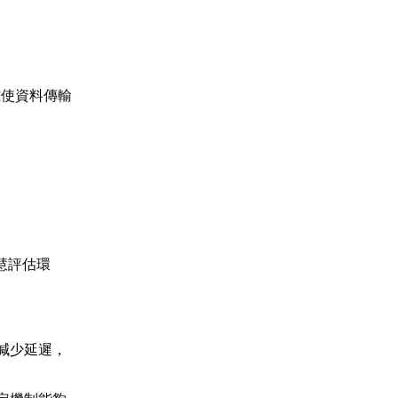
離使資料傳輸
慧評估環
。
減少延遲，