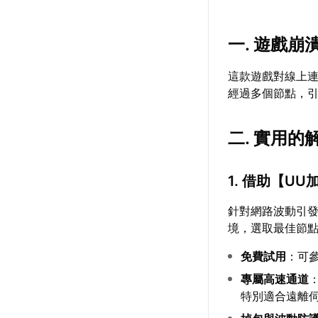
一. 遊戲崩
這款遊戲對線上
經過多個節點，
二. 實用的
1. 借助【
UU
針對網路波動引
境，選取最佳節
免費試用
：可
專屬高速通道
特別適合遠離