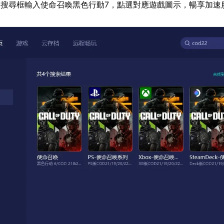
搜尋框輸入使命召喚黑色行動7，點選對應遊戲圖示，暢享加速