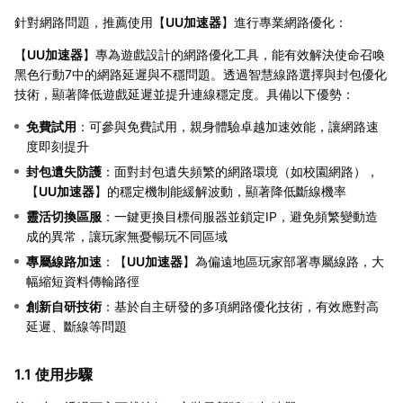
針對網路問題，推薦使用【
UU加速器
】進行專業網路優化：
【
UU加速器
】專為遊戲設計的網路優化工具，能有效解決使命召喚
黑色行動7中的網路延遲與不穩問題。透過智慧線路選擇與封包優化
技術，顯著降低遊戲延遲並提升連線穩定度。具備以下優勢：
免費試用
：可參與免費試用，親身體驗卓越加速效能，讓網路速
度即刻提升
封包遺失防護
：面對封包遺失頻繁的網路環境（如校園網路），
【
UU加速器
】的穩定機制能緩解波動，顯著降低斷線機率
靈活切換區服
：一鍵更換目標伺服器並鎖定IP，避免頻繁變動造
成的異常，讓玩家無憂暢玩不同區域
專屬線路加速
：【
UU加速器
】為偏遠地區玩家部署專屬線路，大
幅縮短資料傳輸路徑
創新自研技術
：基於自主研發的多項網路優化技術，有效應對高
延遲、斷線等問題
1.1 使用步驟