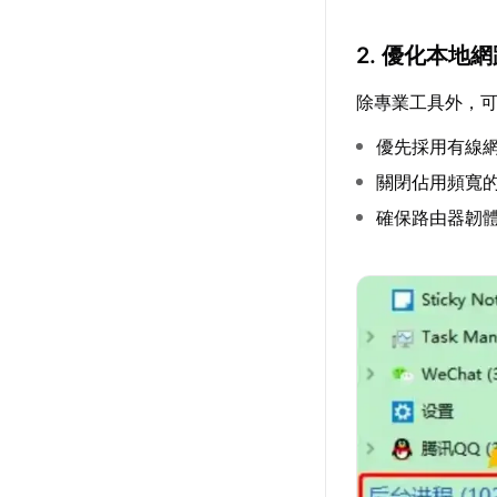
2. 優化本地
除專業工具外，
優先採用有線
關閉佔用頻寬
確保路由器韌