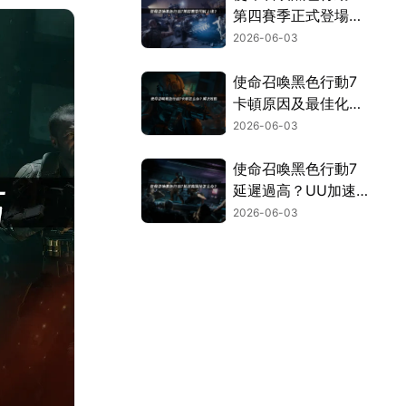
第四賽季正式登場，
透過UU加速器，讓
2026-06-03
你暢玩不卡頓！
使命召喚黑色行動7
卡頓原因及最佳化技
巧完整解析！
2026-06-03
使命召喚黑色行動7
延遲過高？UU加速
器幫你搞定延遲與斷
2026-06-03
線問題！