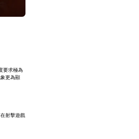
度要求極為
現象更為顯
。在射擊遊戲