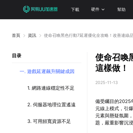
下載
硬件
幫助
首頁
資訊
使命召喚黑色行動7延遲優化全攻略！改善連線
使命召喚
目录
這樣做！
一. 遊戲延遲飆升關鍵成因
2025-11-13
1. 網路連線穩定性不足
備受矚目的202
2. 伺服器地理位置遙遠
元線上模式，引爆
元素與懸疑氛圍
3. 可用頻寬資源不足
題，嚴重影響沉