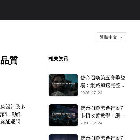
繁體中文
線品質
相关资讯
使命召喚第五賽季登
場：網路加速完整攻
略！
2026-07-24
戰術設計及多
使命召喚黑色行動7
情節、動作
卡頓改善教學：網路
網路延遲問
優化完全攻略！
2026-07-24
使命召喚黑色行動7