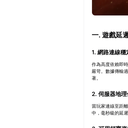
一. 遊戲
1. 網路連線
作為高度依賴即時
嚴苛。數據傳輸
著。
2. 伺服器地
當玩家連線至距
中，毫秒級的延