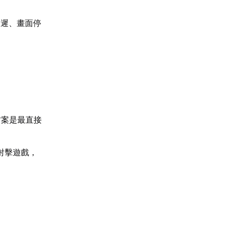
延遲、畫面停
方案是最直接
射擊遊戲，