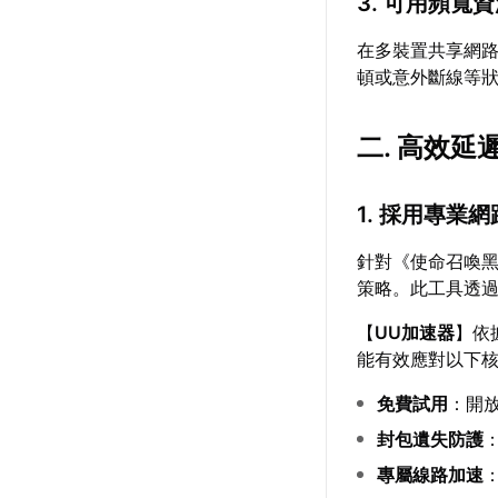
3. 可用頻寬
在多裝置共享網
頓或意外斷線等
二. 高效延
1. 採用專業
針對《使命召喚黑
策略。此工具透
【
UU加速器
】依
能有效應對以下
免費試用
：開
封包遺失防護
專屬線路加速