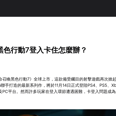
黑色行動7登入卡住怎麼辦？
使命召喚黑色行動7》全球上市，這款備受矚目的射擊遊戲再次掀
ch聯手打造的最新系列作，將於11月14日正式登陸PS4、PS5、Xbo
es X|S及PC平台。然而許多玩家在登入環節遭遇困難，卡登入問題成