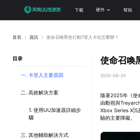
下載
硬件
幫助
首頁
資訊
使命召喚黑色行動7登入卡住怎麼辦？
使命召喚
目录
一. 卡登入主要原因
2025-09-30
二. 高效解決方案
隨著2025年《
由動視與Treyar
1. 使用UU加速器詳細步
Xbox Seri
驟
驗的主要障礙。
三. 其他輔助解決方式