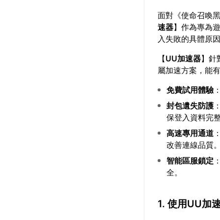
面對《使命召喚黑
速器
】作為專為
入失敗的具體原
【
UU加速器
】針
屬加速方案，能
免費試用體驗
封包遺失防護
保登入資料完
高速專用通道
改善連線品質
智能區服鎖定
全。
1. 使用UU