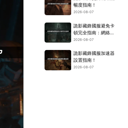
暢度指南！
2026-08-07
詭影藏鋒國服避免卡
頓完全指南：網絡優
化與解決技巧！
2026-08-07
詭影藏鋒國服加速器
設置指南！
2026-08-07