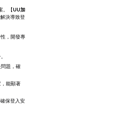
案。【
UU加
並解決導致登
特性，開發專
升。
失問題，確
家，能顯著
，確保登入安