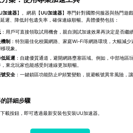
U加速器
】。網易【
UU加速器
】專門針對國際伺服器與熱門遊
解延遲、降低封包遺失率，確保連線順暢。具體優勢包括：
低
：用戶可直接領取試用機會，親自測試加速效果再決定是否繼
失機制
：特別最佳化校園網路、家庭Wi-Fi等網路環境，大幅減
瞬移現象。
降低延遲
：自建優質通道，避開網路壅塞區域。例如，中部地區
善，東北玩家也能感受到連線更加順暢。
帳號安全
：一鍵鎖區功能防止IP頻繁變動，規避帳號異常風險，
速器的詳細步驟
下載按鈕，即可透過最新安裝包安裝UU加速器。