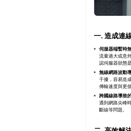
一. 造成
伺服器端暫時
流量過大或意
認伺服器狀態
無線網路波動
干擾，容易造
傳輸速度與更
跨國線路導致
遇到網路尖峰
斷線等問題。
二. 高效