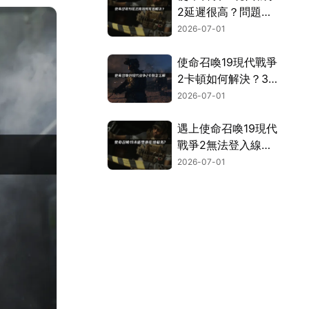
2延遲很高？問題成
因與解決方法總整
2026-07-01
理！
使命召喚19現代戰爭
2卡頓如何解決？3招
搞定掉幀延遲問題！
2026-07-01
遇上使命召喚19現代
戰爭2無法登入線上
服務？交給網易UU
2026-07-01
加速器一鍵暢快遊
玩！