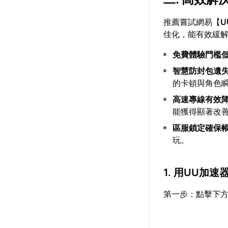
推薦嘗試網易【
U
佳化，能有效緩
免費體驗門檻
智慧防封包遺
的卡頓與角色
高速專線有效
能獲得顯著改
區服鎖定確保
玩。
1. 用UU加
第一步：點擊下方