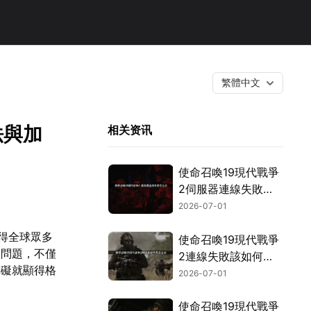
繁體中文
法與加
相关资讯
使命召喚19現代戰爭
2伺服器連線失敗？
網路優化障礙排除完
2026-07-01
整指南！
得全球眾多
使命召喚19現代戰爭
的問題，不僅
2連線失敗該如何處
障礙就顯得格
理？三步驟搞定斷線/
2026-07-01
中斷問題！
使命召喚19現代戰爭