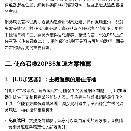
伺服器所在位置、網路抖動與NAT類型限制，往往是造成這些困擾
的主因。
網路環境若不理想，遊戲內還會出現高延遲、操作反應遲鈍、配對
失敗等情況。對FPS玩家來說，這些狀況不僅破壞了流暢感，更會
干擾瞄準精準度、開槍判定與交戰節奏。整體而言，想在PS5上好
好享受《使命召喚20》，網路優化絕對不是可有可無的選項，而是
左右體驗品質的重要關鍵。
二. 使命召喚20PS5加速方案推薦
1. 【
UU加速器
】：主機遊戲的最佳搭檔
針對PS主機串流、連線過程中可能發生的各種網路問題，【
UU加速
器
】提供了完整且專業的解決方案。作為專注於遊戲網路最佳化的
工具，它能有效降低遊戲延遲、減少資料遺失，全面穩定主機的網
路環境，核心優勢相當突出：
免費試用
：支援免費體驗，玩家可以親自感受加速效果，直觀體
會網路速度與穩定性的顯著提升。