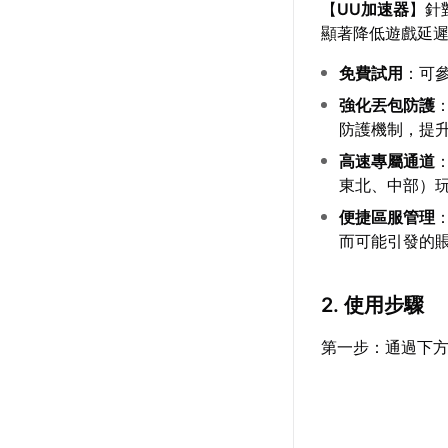
【
UU加速器
】針
顯著降低遊戲延
免費試用
：可
強化丟包防護
防護機制，提
高速專屬通道
東北、中部）玩
便捷區服管理
而可能引發的
2. 使用步驟
第一步：通過下方