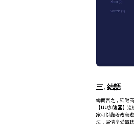
三. 結語
總而言之，延遲高
【
UU加速器
】這
家可以顯著改善
法，盡情享受競