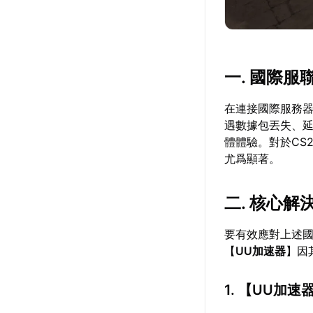
一. 國際
在連接國際服務
遇數據包丟失、
體體驗。對於CS
尤爲顯著。
二. 核心
要有效應對上述
【
UU加速器
】因
1. 【
UU加速