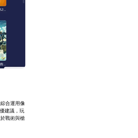
過綜合運用像
調優建議，玩
注於戰術與槍