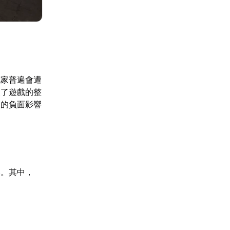
玩家普遍會遭
壞了遊戲的整
來的負面影響
略。其中，