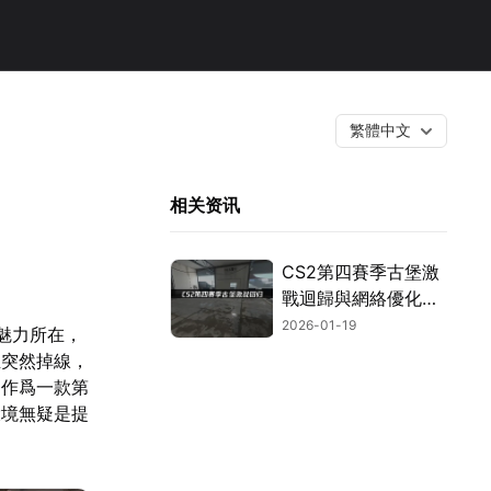
繁體中文
相关资讯
CS2第四賽季古堡激
戰迴歸與網絡優化指
南！
2026-01-19
魅力所在，
至突然掉線，
2作爲一款第
環境無疑是提