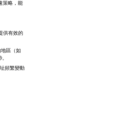
速策略，能
。
提供有效的
的地區（如
秒。
地址頻繁變動