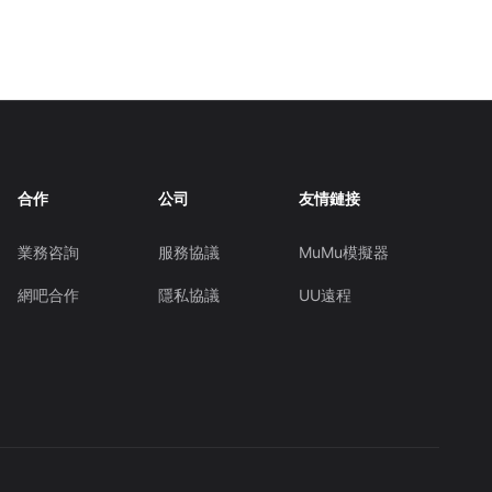
合作
公司
友情鏈接
業務咨詢
服務協議
MuMu模擬器
網吧合作
隱私協議
UU遠程