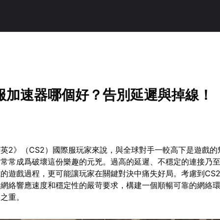
際服加速器哪個好？告別延遲與掉線！
英2》（CS2）國際服玩家來說，與全球對手一較高下是遊戲的
卻常常成爲破壞這份樂趣的元兇。過高的延遲、不穩定的連接乃
的遊戲過程，更可能讓玩家在關鍵對決中痛失好局。考慮到CS
對網絡響應速度和穩定性的嚴苛要求，構建一個順暢可靠的網絡
中之重。