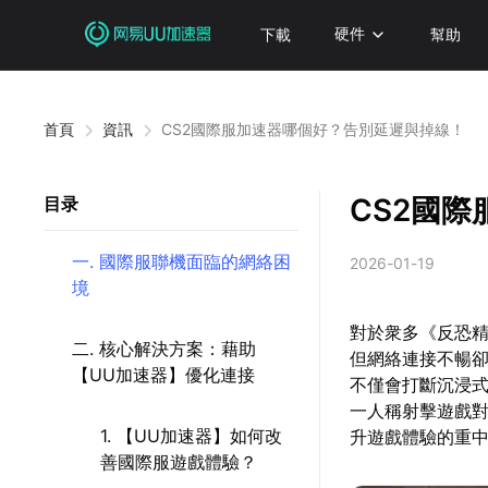
下載
硬件
幫助
首頁
資訊
CS2國際服加速器哪個好？告別延遲與掉線！
CS2國
目录
一. 國際服聯機面臨的網絡困
2026-01-19
境
對於衆多《反恐精
二. 核心解決方案：藉助
但網絡連接不暢
【UU加速器】優化連接
不僅會打斷沉浸式
一人稱射擊遊戲
1. 【UU加速器】如何改
升遊戲體驗的重
善國際服遊戲體驗？