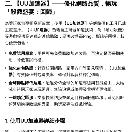
二. 【
UU加速器
】——優化網路品質，暢玩
「殺戮盛宴：回歸」
為讓玩家無憂暢享新篇章，使用【
UU加速器
】等網路優化工具已成
主流選擇。【
UU加速器
】憑藉自主研發加速技術，為《黎明殺機》
等遊戲提供高速穩定連線體驗，顯著改善高Ping、斷線等困擾。核
心優勢包含：
免費試用服務
：用戶可先免費體驗加速效果，再決定是否長期使
用，降低嘗試門檻。
強化封包防護
：針對校園網路、家用WiFi等常見環境，【
UU加速
器
】有效降低封包遺失率，確保對戰資料穩定傳輸。
全球節點降低延遲
：透過分佈全球的加速專線與智能路由，大幅
減少跨國玩家遊玩延遲，無論追逐或修理發電機皆更流暢。
一鍵鎖定區服
：支援快速切換並鎖定目標伺服器區域，避免因IP
頻繁切換導致連線異常，助玩家專注遊戲體驗。
1. 使用UU加速器詳細步驟
第一步：透過下方下載按鈕，即可透過最新安裝包安裝UU加速器。