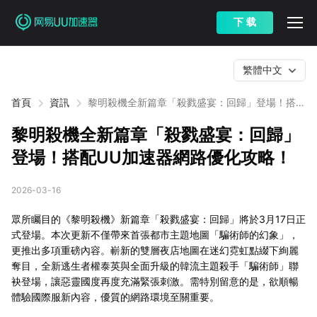
下 载
繁體中文
首頁
資訊
黎明殺機全新篇章「殺戮盛宴：回歸」登場！搭配
UU加速器網路優化攻略！
黎明殺機全新篇章「殺戮盛宴：回歸」
登場！搭配UU加速器網路優化攻略！
2026-03-16
眾所矚目的《黎明殺機》新篇章「殺戮盛宴：回歸」將於3月17日正
式登場。本次更新不僅帶來首張都市主題地圖「騙術師的幻象」，
更推出多項重磅內容。嶄新的雙層夜店地圖在迷幻霓虹點綴下絢麗
奪目，全新逃生者權泰英與全面升級的韓流主題殺手「騙術師」聯
袂登場，讓惡靈國度再度充滿緊張刺激。需特別留意的是，欲順暢
體驗國際服新內容，優質的網路環境至關重要。