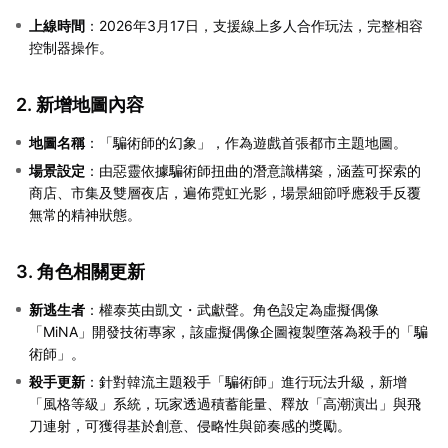
上線時間
：2026年3月17日，支援線上多人合作玩法，完整相容
控制器操作。
2. 新增地圖內容
地圖名稱
：「騙術師的幻象」，作為遊戲首張都市主題地圖。
場景設定
：由惡靈依據騙術師扭曲的潛意識構築，涵蓋可探索的
商店、市集及雙層夜店，遍佈霓虹光影，場景細節呼應殺手反覆
無常的精神狀態。
3. 角色相關更新
新逃生者
：權泰英由凱文・武獻聲。角色設定為虛擬偶像
「MiNA」開發技術專家，該虛擬偶像企圖複製墮落為殺手的「騙
術師」。
殺手更新
：針對韓流主題殺手「騙術師」進行玩法升級，新增
「風格等級」系統，玩家透過積蓄能量、釋放「高潮演出」與飛
刀連射，可獲得基於創意、侵略性與節奏感的獎勵。