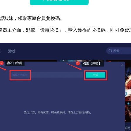
話U妹，領取專屬會員兌換碼。
速器主介面，點擊「優惠兌換」，輸入獲得的兌換碼，即可免費