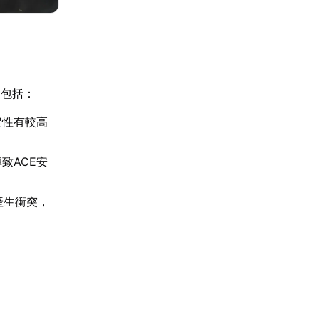
因包括：
定性有較高
致ACE安
產生衝突，