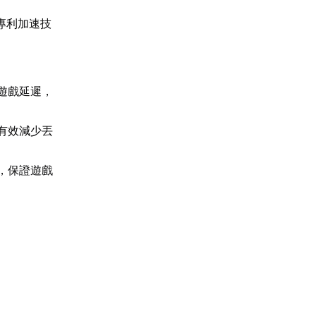
專利加速技
。
遊戲延遲，
有效減少丟
，保證遊戲