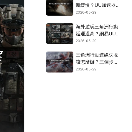
新緩慢？UU加速器
實測有效解決！
2026-05-29
海外遊玩三角洲行動
延遲過高？網易UU
加速器穩定加速攻
2026-05-29
略！
三角洲行動連線失敗
該怎麼辦？三個步驟
搞定組隊卡頓問題！
2026-05-29