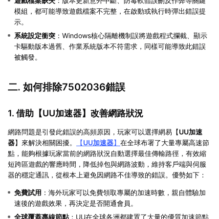
遊戲檔案缺失
：版本更新意外中斷、防毒軟體誤刪反作弊等關鍵
模組，都可能導致遊戲檔案不完整，在啟動或執行時彈出錯誤提
示。
系統設定衝突
：Windows核心隔離機制誤將遊戲程式攔截、顯示
卡驅動版本過舊、作業系統版本不符需求，同樣可能導致此錯誤
被觸發。
二. 如何排除7502036錯誤
1. 借助【
UU加速器
】改善網路狀況
網路問題是引發此錯誤的高頻原因，玩家可以選擇網易【
UU加速
器
】來解決相關困擾。
【
UU加速器
】
在全球布署了大量專屬高速節
點，能夠根據玩家當前的網路狀況自動選擇最佳傳輸路徑，有效縮
短跨區遊戲的響應時間，降低掉包與網路波動，維持客戶端與伺服
器的穩定通訊，從根本上避免因網路不佳導致的錯誤。優勢如下：
免費試用
：海外玩家可以免費領取專屬的加速時數，親自體驗加
速後的遊戲效果，再決定是否開通會員。
全球覆蓋專線節點
：UU在全球各洲都建置了大量的優質加速節點