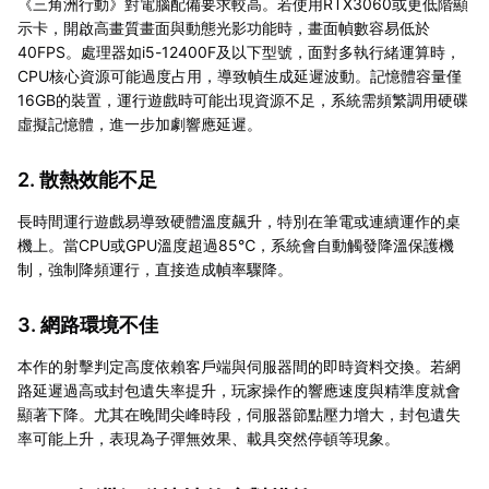
《三角洲行動》對電腦配備要求較高。若使用RTX3060或更低階顯
示卡，開啟高畫質畫面與動態光影功能時，畫面幀數容易低於
40FPS。處理器如i5-12400F及以下型號，面對多執行緒運算時，
CPU核心資源可能過度占用，導致幀生成延遲波動。記憶體容量僅
16GB的裝置，運行遊戲時可能出現資源不足，系統需頻繁調用硬碟
虛擬記憶體，進一步加劇響應延遲。
2. 散熱效能不足
長時間運行遊戲易導致硬體溫度飆升，特別在筆電或連續運作的桌
機上。當CPU或GPU溫度超過85℃，系統會自動觸發降溫保護機
制，強制降頻運行，直接造成幀率驟降。
3. 網路環境不佳
本作的射擊判定高度依賴客戶端與伺服器間的即時資料交換。若網
路延遲過高或封包遺失率提升，玩家操作的響應速度與精準度就會
顯著下降。尤其在晚間尖峰時段，伺服器節點壓力增大，封包遺失
率可能上升，表現為子彈無效果、載具突然停頓等現象。