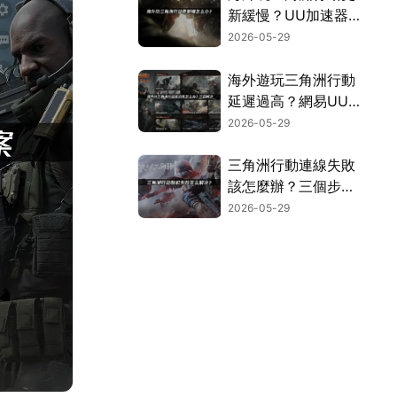
新緩慢？UU加速器
實測有效解決！
2026-05-29
海外遊玩三角洲行動
延遲過高？網易UU
加速器穩定加速攻
2026-05-29
略！
三角洲行動連線失敗
該怎麼辦？三個步驟
搞定組隊卡頓問題！
2026-05-29