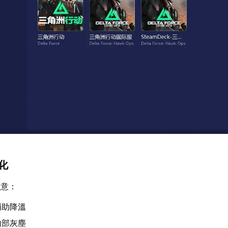
強化
注意：
輔助降溫
內部灰塵