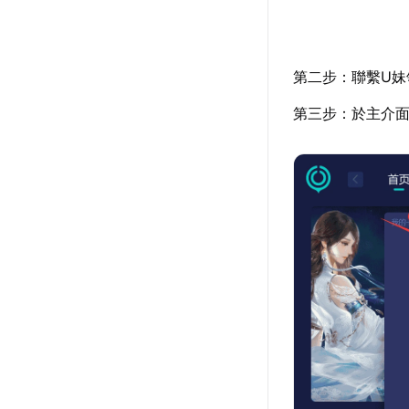
第二步：聯繫U妹
第三步：於主介