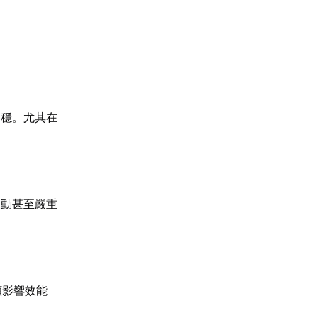
不穩。尤其在
波動甚至嚴重
頻影響效能