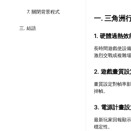
7. 關閉背景程式
一. 三角洲
三. 結語
1. 硬體過熱
長時間遊戲使設
激烈交戰或複雜
2. 遊戲畫質
畫質設定對幀率
掉幀。
3. 電源計畫
最新玩家回報顯示
穩定性。