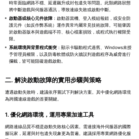
時常面臨網路不穩、延遲飆升或封包遺失等問題。此類網路狀態
將中斷遊戲與伺服器通訊，導致連線失敗或啟動中斷。
啟動器或核心元件故障
：啟動器當機、登入模組報錯，或安全防
護元件（如反作弊系統）運作異常均屬常見技術故障。可能肇因
於啟動器版本與遊戲端不符、核心檔案損毀，或程式執行權限受
限。
系統環境與背景程式衝突
：顯示卡驅動程式過舊、Windows未授
予管理員權限，以及防毒軟體或防火牆誤判遊戲程序為威脅進行
攔截，皆可能阻礙遊戲啟動。
二. 解決啟動故障的實用步驟與策略
遭遇啟動失敗時，建議依序嘗試下列解決方案。其中優化網路環境
為跨國連線遊戲的首要關鍵。
1. 優化網路環境，運用專業加速工具
網路連線品質不穩是啟動失敗核心因素。需連接海外伺服器的國際
服玩家，延遲與封包遺失現象更為普遍。建議採用專業網路優化服