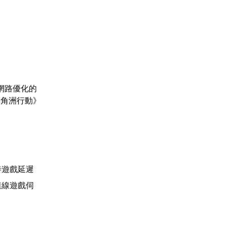
網路優化的
三角洲行動》
善遊戲延遲
連線遊戲伺