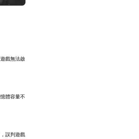
致遊戲無法啟
。
記憶體容量不
突，誤判遊戲