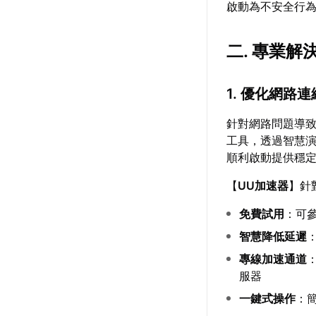
啟動為不安全行
二. 專業解
1. 優化網路連
針對網路問題導
工具，透過智慧
順利啟動提供穩
【
UU加速器
】針
免費試用
：可
智慧降低延遲
專線加速通道
服器
一鍵式操作
：