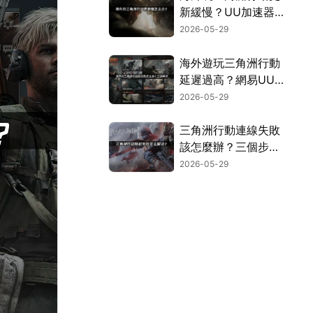
新緩慢？UU加速器
實測有效解決！
2026-05-29
海外遊玩三角洲行動
延遲過高？網易UU
加速器穩定加速攻
2026-05-29
略！
三角洲行動連線失敗
該怎麼辦？三個步驟
搞定組隊卡頓問題！
2026-05-29