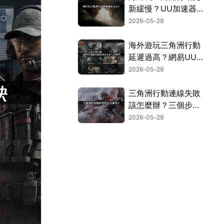
新緩慢？UU加速器
實測有效解決！
2026-05-29
海外遊玩三角洲行動
延遲過高？網易UU
加速器穩定加速攻
2026-05-29
略！
三角洲行動連線失敗
該怎麼辦？三個步驟
搞定組隊卡頓問題！
2026-05-29