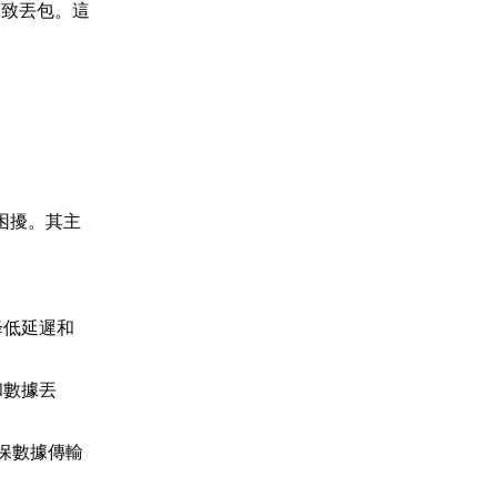
導致丟包。這
困擾。其主
。
降低延遲和
和數據丟
保數據傳輸