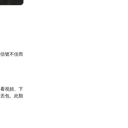
為信號不佳而
線看視頻、下
生丟包。此類