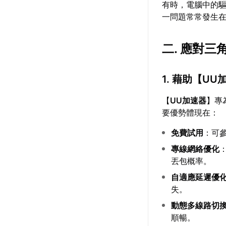
有時，電腦中的
一問題常常發生
二. 應對
1. 藉助【
UU
【
UU加速器
】專
要優勢體現在：
免費試用
：可
專線網絡優化
丟包概率。
自適應延遲優
失。
動態多線路切
順暢。