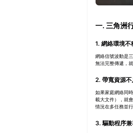
一. 三角
1. 網絡環境
網絡信號波動是
無法完整傳遞，
2. 帶寬資源
如果家庭網絡同
載大文件），就
情況在多任務並
3. 驅動程序