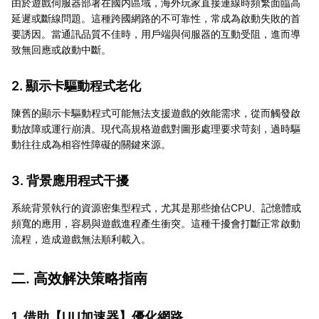
由於遊戲伺服器部署在國内區域，海外玩家直接連線時頻繁面臨高
延遲或斷線問題。這種跨國網路的不可靠性，常成為啟動失敗的首
要誘因。當通訊品質不佳時，用戶端與伺服器的互動受阻，進而導
致無回應或啟動中斷。
2. 顯示卡驅動程式老化
陳舊的顯示卡驅動程式可能無法支援遊戲的效能需求，從而觸發啟
動故障或運行崩潰。現代高規格遊戲對圖形處理要求苛刻，過時驅
動往往成為相容性障礙的關鍵來源。
3. 背景應用程式干擾
系統背景執行的資源密集型程式，尤其是那些搶佔CPU、記憶體或
頻寬的應用，容易與遊戲進程產生衝突。這種干擾會打斷正常啟動
流程，造成遊戲無法順利載入。
二. 高效解決策略指南
1. 借助【
UU加速器
】優化網路