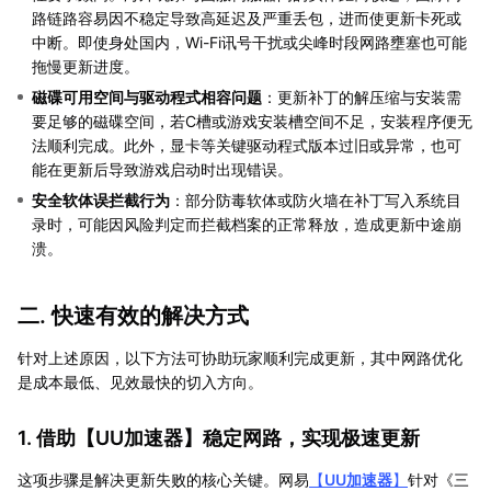
路链路容易因不稳定导致高延迟及严重丢包，进而使更新卡死或
中断。即使身处国内，Wi-Fi讯号干扰或尖峰时段网路壅塞也可能
拖慢更新进度。
磁碟可用空间与驱动程式相容问题
：更新补丁的解压缩与安装需
要足够的磁碟空间，若C槽或游戏安装槽空间不足，安装程序便无
法顺利完成。此外，显卡等关键驱动程式版本过旧或异常，也可
能在更新后导致游戏启动时出现错误。
安全软体误拦截行为
：部分防毒软体或防火墙在补丁写入系统目
录时，可能因风险判定而拦截档案的正常释放，造成更新中途崩
溃。
二. 快速有效的解决方式
针对上述原因，以下方法可协助玩家顺利完成更新，其中网路优化
是成本最低、见效最快的切入方向。
1. 借助【
UU加速器
】稳定网路，实现极速更新
这项步骤是解决更新失败的核心关键。网易
【
UU加速器
】
针对《三