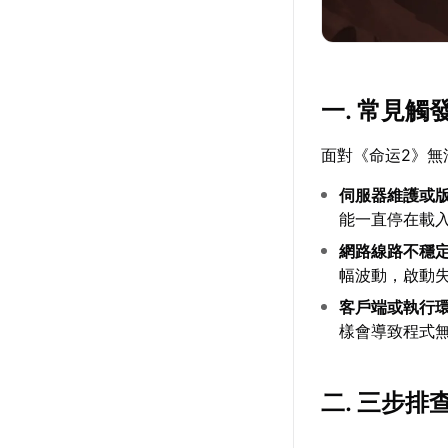
一. 常見觸
面對《命运2》無
伺服器維護或
能一直停在載
網路線路不穩
幅波動，啟動
客戶端或執行
樣會導致程式
二. 三步