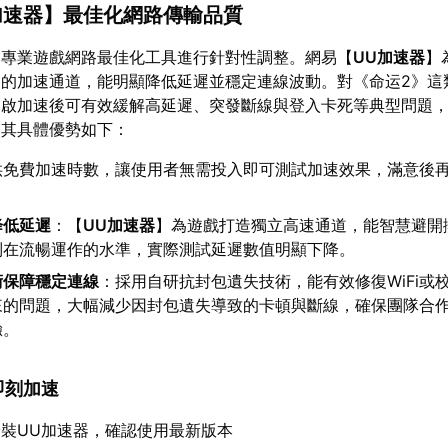
U加速器】最佳化網路傳輸品質
助專業遊戲網路最佳化工具進行針對性調整。網易【
UU加速器
】
造的加速通道，能明顯降低延遲並穩定連線波動。對《命运2》這
開啟加速後可有效緩解高延遲、突發斷線與登入卡死等典型問題
。其具體優勢如下：
供免費加速時數，讓使用者無需投入即可測試加速效果，滿意後
降低延遲
：【
UU加速器
】為遊戲打造獨立高速通道，能智慧避開
制在流暢運作的水準，實際測試延遲數值明顯下降。
術保障穩定連線
：採用自研抗封包遺失技術，能有效修復WiFi或
來的問題，大幅減少因封包遺失導致的卡頓與斷線，確保團隊合
驗。
，即刻加速
裝UU加速器，確認使用最新版本