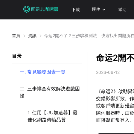
下載
硬件
幫助
首頁
資訊
命运2開不了？三步驟檢測法，快速找出問題所
命运2開
目录
一. 常見觸發因素一覽
2026-06-12
二. 三步排查有效解決遊戲困
《命运2》啟動
擾
交錯影響所致。
或客戶端更新殘
1. 使用【UU加速器】最
際伺服器時，由
佳化網路傳輸品質
而阻礙正常登入