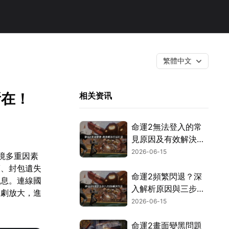
繁體中文
所在！
相关资讯
命運2無法登入的常
見原因及有效解決方
案！
2026-06-15
境多重因素
護、封包遺失
命運2頻繁閃退？深
訊息。連線國
入解析原因與三步驟
急劇放大，進
優化教學！
2026-06-15
命運2畫面變黑問題