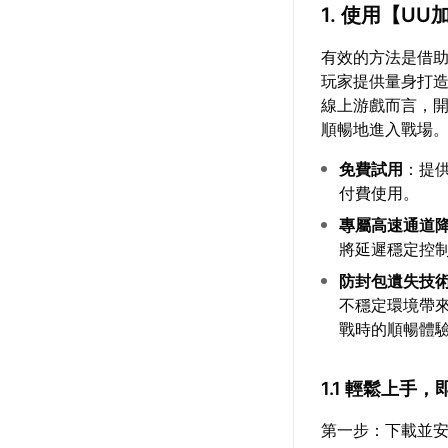
1. 使用【U
有效的方法是借
玩家提供量身打
線上游戲而言，
順暢地進入戰場
免費試用
：提
付費使用。
專屬高速通道
將延遲穩定控
防封包遺失技
不穩定環境帶
戰時的順暢體
1.1 輕鬆上手
第一步：下載並安