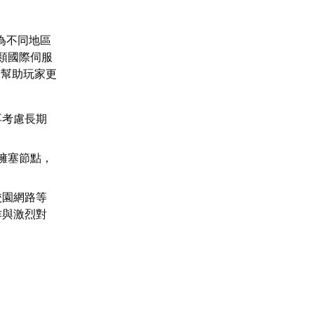
為不同地區
類國際伺服
，幫助玩家更
再考慮長期
擁塞節點，
校園網路等
作與激烈對