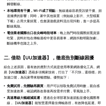
觸發斷線。
本地環境有干擾，Wi-Fi成了弱點
：無線連線容易受訊號干擾、頻
道擁擠的影響；同時，家中其他裝置（例如線上影片、大型檔案
下載）占用大量頻寬，也會讓遊戲資料流出現抖動，進一步提高
斷線風險。
電信業者國際出口在尖峰時段堵車
：晚上熱門時段國際頻寬資源
吃緊，資料封包在傳輸過程中更容易塞車，網路抖動明顯加劇，
斷線機率也隨之上升。
二. 借助【
UU加速器
】，徹底告別斷線困擾
綜合上述原因，最有效的應對方式就是使用專業網路優化工具。網
易【
UU加速器
】憑藉多項獨家技術，打出了「不只快，還很穩」的
加速口號，為玩家帶來順暢體驗。優勢如下：
免費試用，先體驗再購買
：用戶可以領取免費試用時數，親自感
受加速效果，確認網路改善後再按需求付費，零風險上手。
高速專線大幅縮減延遲
：透過在全球部署加速節點並優化國際專
線，【
UU加速器
】能智慧選擇最佳傳輸路徑，有效降低延遲。即