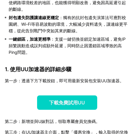
使網路環境較差的地區，也能獲得明顯改善，避免因高延遲引起
的斷線。
封包遺失防護讓連線更穩定
：獨有的抗封包遺失演算法可應對校
園網、Wi-Fi等容易波動的環境，大幅減少資料遺失，讓連線更平
穩，從此告別戰鬥中突如其來的斷線。
一鍵鎖區，加速更精準
：支援一鍵切換並鎖定加速區域，避免IP
頻繁跳動造成誤判或額外延遲，同時防止因選錯區域導致的高
Ping問題。
1. 使用UU加速器的詳細步驟
第一步：透過下方下載按鈕，即可用最新安裝包安裝UU加速器。
下載免費試用UU
第二步：新增並與U妹對話，領取專屬會員兌換碼。
第三步：在UU加速器主介面，點擊「優惠兌換」，輸入取得的兌換