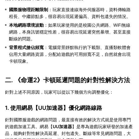
國際服物理距離限制
：玩家直接連線海外伺服器時，資料傳輸路
程長、中繼節點多，很容易出現延遲偏高、資料包遺失的情況。
本地網路環境波動
：如果玩家使用的是校園公共網路、WiFi無線
網路，本身訊號穩定性差，很容易出現延遲突然暴增、甚至直接
斷線的問題。
背景程式搶佔頻寬
：電腦背景靜默執行的下載類、直播類軟體會
佔用大量網路資源，分配給遊戲的可用頻寬不足，自然就會出現
卡頓現象。
二. 《命運2》卡頓延遲問題的針對性解決方法
針對上述不同原因，玩家可以從以下幾個方向調整優化：
1. 使用網易【
UU加速器
】優化網路線路
針對國際服遊戲的網路問題，最直接有效的解決方式就是使用專門
的遊戲加速工具。網易【
UU加速器
】是專為遊戲玩家研發的加速產
品，能夠針對性解決高延遲、封包遺失、斷線等常見網路問題，大