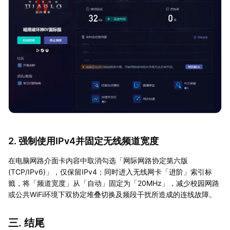
2. 强制使用IPv4并固定无线频道宽度
在电脑网路介面卡内容中取消勾选「网际网路协定第六版
(TCP/IPv6)」，仅保留IPv4；同时进入无线网卡「进阶」索引标
籤，将「频道宽度」从「自动」固定为「20MHz」，减少校园网路
或公共WiFi环境下双协定堆叠切换及频段干扰所造成的连线故障。
三. 结尾