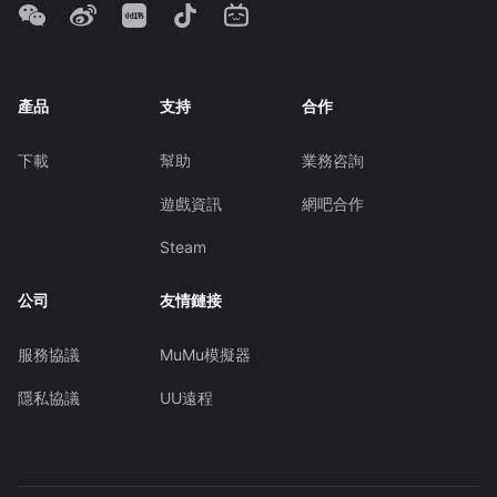
產品
支持
合作
下載
幫助
業務咨詢
遊戲資訊
網吧合作
Steam
公司
友情鏈接
服務協議
MuMu模擬器
隱私協議
UU遠程