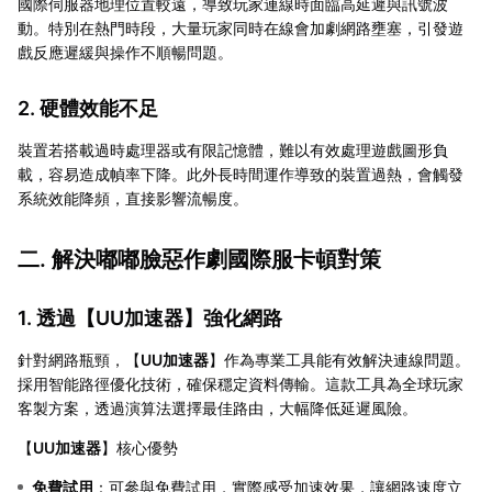
國際伺服器地理位置較遠，導致玩家連線時面臨高延遲與訊號波
動。特別在熱門時段，大量玩家同時在線會加劇網路壅塞，引發遊
戲反應遲緩與操作不順暢問題。
2. 硬體效能不足
裝置若搭載過時處理器或有限記憶體，難以有效處理遊戲圖形負
載，容易造成幀率下降。此外長時間運作導致的裝置過熱，會觸發
系統效能降頻，直接影響流暢度。
二. 解決嘟嘟臉惡作劇國際服卡頓對策
1. 透過【
UU加速器
】強化網路
針對網路瓶頸，【
UU加速器
】作為專業工具能有效解決連線問題。
採用智能路徑優化技術，確保穩定資料傳輸。這款工具為全球玩家
客製方案，透過演算法選擇最佳路由，大幅降低延遲風險。
【
UU加速器
】核心優勢
免費試用
：可參與免費試用，實際感受加速效果，讓網路速度立